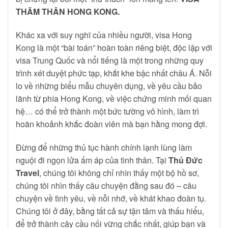
THĂM THÂN HONG KONG.
Khác xa với suy nghĩ của nhiều người, visa Hong
Kong là một “bài toán” hoàn toàn riêng biệt, độc lập với
visa Trung Quốc và nổi tiếng là một trong những quy
trình xét duyệt phức tạp, khắt khe bậc nhất châu Á. Nỗi
lo về những biểu mẫu chuyên dụng, về yêu cầu bảo
lãnh từ phía Hong Kong, về việc chứng minh mối quan
hệ… có thể trở thành một bức tường vô hình, làm trì
hoãn khoảnh khắc đoàn viên mà bạn hằng mong đợi.
Đừng để những thủ tục hành chính lạnh lùng làm
nguội đi ngọn lửa ấm áp của tình thân. Tại
Thủ Đức
Travel
, chúng tôi không chỉ nhìn thấy một bộ hồ sơ,
chúng tôi nhìn thấy câu chuyện đằng sau đó – câu
chuyện về tình yêu, về nỗi nhớ, về khát khao đoàn tụ.
Chúng tôi ở đây, bằng tất cả sự tận tâm và thấu hiểu,
để trở thành cây cầu nối vững chắc nhất, giúp bạn và