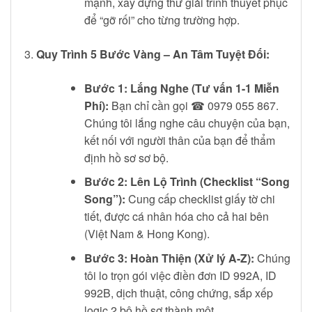
mạnh, xây dựng thư giải trình thuyết phục
để “gỡ rối” cho từng trường hợp.
Quy Trình 5 Bước Vàng – An Tâm Tuyệt Đối:
Bước 1: Lắng Nghe (Tư vấn 1-1 Miễn
Phí):
Bạn chỉ cần gọi ☎ 0979 055 867.
Chúng tôi lắng nghe câu chuyện của bạn,
kết nối với người thân của bạn để thẩm
định hồ sơ sơ bộ.
Bước 2: Lên Lộ Trình (Checklist “Song
Song”):
Cung cấp checklist giấy tờ chi
tiết, được cá nhân hóa cho cả hai bên
(Việt Nam & Hong Kong).
Bước 3: Hoàn Thiện (Xử lý A-Z):
Chúng
tôi lo trọn gói việc điền đơn ID 992A, ID
992B, dịch thuật, công chứng, sắp xếp
logic 2 bộ hồ sơ thành một.