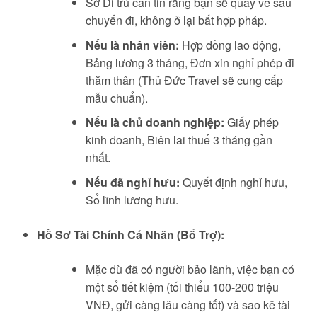
Sở Di trú cần tin rằng bạn sẽ quay về sau
chuyến đi, không ở lại bất hợp pháp.
Nếu là nhân viên:
Hợp đồng lao động,
Bảng lương 3 tháng, Đơn xin nghỉ phép đi
thăm thân (Thủ Đức Travel sẽ cung cấp
mẫu chuẩn).
Nếu là chủ doanh nghiệp:
Giấy phép
kinh doanh, Biên lai thuế 3 tháng gần
nhất.
Nếu đã nghỉ hưu:
Quyết định nghỉ hưu,
Sổ lĩnh lương hưu.
Hồ Sơ Tài Chính Cá Nhân (Bổ Trợ):
Mặc dù đã có người bảo lãnh, việc bạn có
một sổ tiết kiệm (tối thiểu 100-200 triệu
VNĐ, gửi càng lâu càng tốt) và sao kê tài