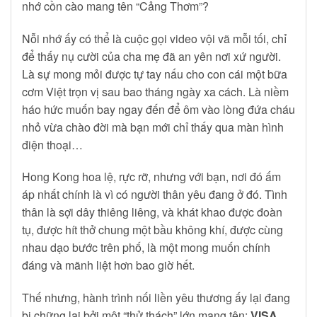
nhớ cồn cào mang tên “Cảng Thơm”?
Nỗi nhớ ấy có thể là cuộc gọi video vội vã mỗi tối, chỉ
để thấy nụ cười của cha mẹ đã an yên nơi xứ người.
Là sự mong mỏi được tự tay nấu cho con cái một bữa
cơm Việt trọn vị sau bao tháng ngày xa cách. Là niềm
háo hức muốn bay ngay đến để ôm vào lòng đứa cháu
nhỏ vừa chào đời mà bạn mới chỉ thấy qua màn hình
điện thoại…
Hong Kong hoa lệ, rực rỡ, nhưng với bạn, nơi đó ấm
áp nhất chính là vì có người thân yêu đang ở đó. Tình
thân là sợi dây thiêng liêng, và khát khao được đoàn
tụ, được hít thở chung một bầu không khí, được cùng
nhau dạo bước trên phố, là một mong muốn chính
đáng và mãnh liệt hơn bao giờ hết.
Thế nhưng, hành trình nối liền yêu thương ấy lại đang
bị chững lại bởi một “thử thách” lớn mang tên:
VISA