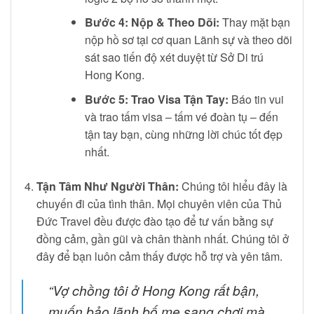
Bước 4: Nộp & Theo Dõi:
Thay mặt bạn
nộp hồ sơ tại cơ quan Lãnh sự và theo dõi
sát sao tiến độ xét duyệt từ Sở Di trú
Hong Kong.
Bước 5: Trao Visa Tận Tay:
Báo tin vui
và trao tấm visa – tấm vé đoàn tụ – đến
tận tay bạn, cùng những lời chúc tốt đẹp
nhất.
Tận Tâm Như Người Thân:
Chúng tôi hiểu đây là
chuyến đi của tình thân. Mọi chuyên viên của Thủ
Đức Travel đều được đào tạo để tư vấn bằng sự
đồng cảm, gần gũi và chân thành nhất. Chúng tôi ở
đây để bạn luôn cảm thấy được hỗ trợ và yên tâm.
“Vợ chồng tôi ở Hong Kong rất bận,
muốn bảo lãnh bố mẹ sang chơi mà