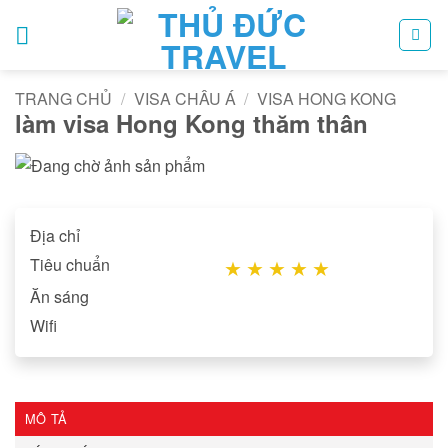
Bỏ
qua
nội
dung
TRANG CHỦ
/
VISA CHÂU Á
/
VISA HONG KONG
làm visa Hong Kong thăm thân
Địa chỉ
Tiêu chuẩn
★
★
★
★
★
Ăn sáng
Wifi
MÔ TẢ