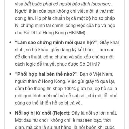
visa
bắt buộc phải có người bảo lãnh (sponsor)
.
Người thân của bạn không chỉ viết một lá thư mời
đơn giản. Họ phải chuẩn bị cả một bộ hồ sơ pháp
lý, chứng minh tài chính, công việc của họ và nộp
cho Sở Di trú Hong Kong (HKIMM).
“Làm sao chứng minh mối quan hệ?”
: Giấy khai
sinh, sổ hộ khẩu, giấy đăng ký kết hôn… làm sao
để dịch thuật, công chứng và sắp xếp chúng một
cách logic để thuyết phục được Sở Di trú?
“Phối hợp hai bên thế nào?”
: Bạn ở Việt Nam,
người thân ở Hong Kong. Việc gửi giấy tờ qua lại,
đảm bảo thông tin khớp 100% giữa hai bộ hồ sơ là
một quá trình mệt mỏi và dễ sai sót, chỉ một lỗi nhỏ
cũng có thể khiến hồ sơ bị trả về.
Nỗi sợ bị từ chối (Reject)
: Đây là nỗi sợ lớn nhất.
Một dấu “từ chối” không chỉ là mất tiền bạc, thời
gian, mà còn là sự hụt hẫng, là nỗi buồn khi cuộc