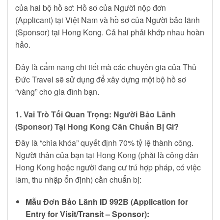
của hai bộ hồ sơ: Hồ sơ của Người nộp đơn
(Applicant) tại Việt Nam và hồ sơ của Người bảo lãnh
(Sponsor) tại Hong Kong. Cả hai phải khớp nhau hoàn
hảo.
Đây là cẩm nang chi tiết mà các chuyên gia của Thủ
Đức Travel sẽ sử dụng để xây dựng một bộ hồ sơ
“vàng” cho gia đình bạn.
1. Vai Trò Tối Quan Trọng: Người Bảo Lãnh
(Sponsor) Tại Hong Kong Cần Chuẩn Bị Gì?
Đây là “chìa khóa” quyết định 70% tỷ lệ thành công.
Người thân của bạn tại Hong Kong (phải là công dân
Hong Kong hoặc người đang cư trú hợp pháp, có việc
làm, thu nhập ổn định) cần chuẩn bị:
Mẫu Đơn Bảo Lãnh ID 992B (Application for
Entry for Visit/Transit – Sponsor):