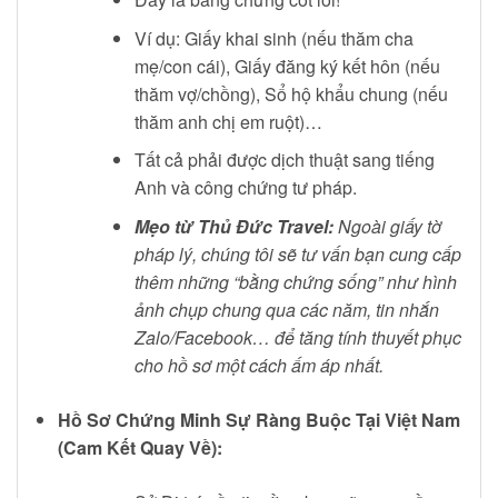
Ví dụ: Giấy khai sinh (nếu thăm cha
mẹ/con cái), Giấy đăng ký kết hôn (nếu
thăm vợ/chồng), Sổ hộ khẩu chung (nếu
thăm anh chị em ruột)…
Tất cả phải được dịch thuật sang tiếng
Anh và công chứng tư pháp.
Mẹo từ Thủ Đức Travel:
Ngoài giấy tờ
pháp lý, chúng tôi sẽ tư vấn bạn cung cấp
thêm những “bằng chứng sống” như hình
ảnh chụp chung qua các năm, tin nhắn
Zalo/Facebook… để tăng tính thuyết phục
cho hồ sơ một cách ấm áp nhất.
Hồ Sơ Chứng Minh Sự Ràng Buộc Tại Việt Nam
(Cam Kết Quay Về):