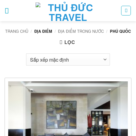
Bỏ
qua
nội
dung
TRANG CHỦ
/
/
ĐỊA ĐIỂM TRONG NƯỚC
/
ĐỊA ĐIỂM
PHÚ QUỐC
LỌC