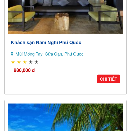
Khách sạn Nam Nghi Phú Quốc
Mũi Móng Tay, Cửa Cạn, Phú Quốc
★
★
★
★
★
980,000
đ
CHI TIẾT