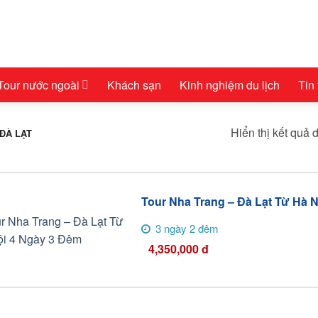
Tour nước ngoài
Khách sạn
Kinh nghiệm du lịch
Tin
Hiển thị kết quả 
ĐÀ LẠT
Tour Nha Trang – Đà Lạt Từ Hà 
3 ngày 2 đêm
4,350,000
đ