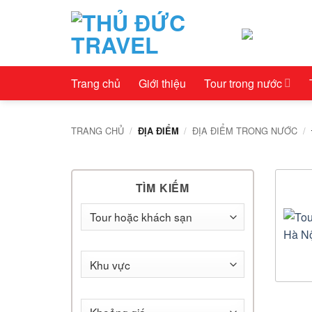
Bỏ
qua
nội
dung
Trang chủ
Giới thiệu
Tour trong nước
TRANG CHỦ
/
/
ĐỊA ĐIỂM TRONG NƯỚC
/
ĐỊA ĐIỂM
TÌM KIẾM