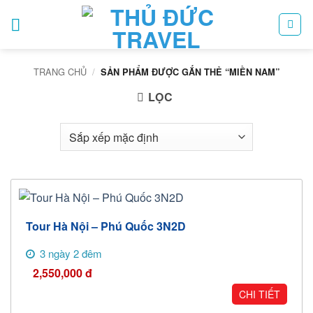
Bỏ
qua
nội
dung
TRANG CHỦ
/
SẢN PHẨM ĐƯỢC GẮN THẺ “MIỀN NAM”
LỌC
Tour Hà Nội – Phú Quốc 3N2D
3 ngày 2 đêm
2,550,000
đ
CHI TIẾT