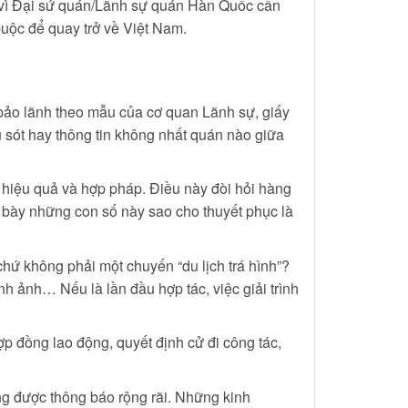
i vì Đại sứ quán/Lãnh sự quán Hàn Quốc cần
uộc để quay trở về Việt Nam.
 bảo lãnh theo mẫu của cơ quan Lãnh sự, giấy
u sót hay thông tin không nhất quán nào giữa
hiệu quả và hợp pháp. Điều này đòi hỏi hàng
h bày những con số này sao cho thuyết phục là
chứ không phải một chuyến “du lịch trá hình”?
h ảnh… Nếu là lần đầu hợp tác, việc giải trình
ợp đồng lao động, quyết định cử đi công tác,
ng được thông báo rộng rãi. Những kinh