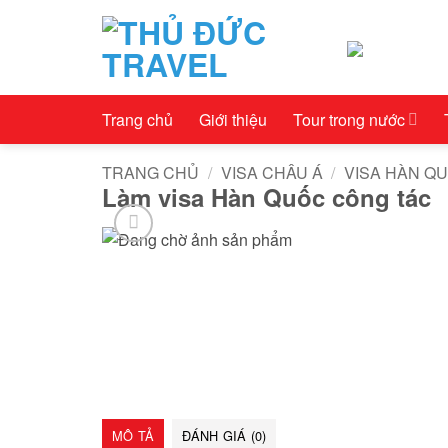
Bỏ
qua
nội
dung
Trang chủ
Giới thiệu
Tour trong nước
TRANG CHỦ
/
VISA CHÂU Á
/
VISA HÀN Q
Làm visa Hàn Quốc công tác
MÔ TẢ
ĐÁNH GIÁ (0)