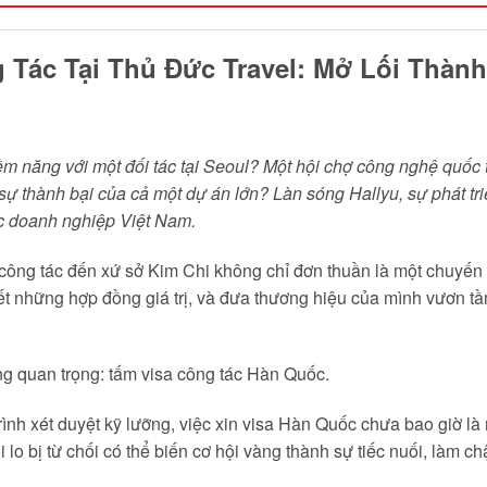
 Tác Tại Thủ Đức Travel: Mở Lối Thà
iềm năng với một đối tác tại Seoul? Một hội chợ công nghệ quố
sự thành bại của cả một dự án lớn? Làn sóng Hallyu, sự phát tr
c doanh nghiệp Việt Nam.
công tác đến xứ sở Kim Chi không chỉ đơn thuần là một chuyến đi
ý kết những hợp đồng giá trị, và đưa thương hiệu của mình vươn
ùng quan trọng: tấm visa công tác Hàn Quốc.
trình xét duyệt kỹ lưỡng, việc xin visa Hàn Quốc chưa bao giờ l
lo bị từ chối có thể biến cơ hội vàng thành sự tiếc nuối, làm c