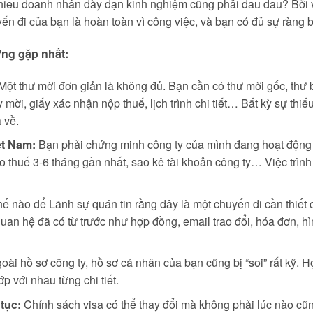
 nhiều doanh nhân dày dạn kinh nghiệm cũng phải đau đầu? Bở
n đi của bạn là hoàn toàn vì công việc, và bạn có đủ sự ràng b
ng gặp nhất:
Một thư mời đơn giản là không đủ. Bạn cần có thư mời gốc, thư
ời, giấy xác nhận nộp thuế, lịch trình chi tiết… Bất kỳ sự thiế
 về.
ệt Nam:
Bạn phải chứng minh công ty của mình đang hoạt động 
áo thuế 3-6 tháng gần nhất, sao kê tài khoản công ty… Việc trìn
ế nào để Lãnh sự quán tin rằng đây là một chuyến đi cần thiết 
n hệ đã có từ trước như hợp đồng, email trao đổi, hóa đơn, hìn
ài hồ sơ công ty, hồ sơ cá nhân của bạn cũng bị “soi” rất kỹ. H
 với nhau từng chi tiết.
tục:
Chính sách visa có thể thay đổi mà không phải lúc nào cũ