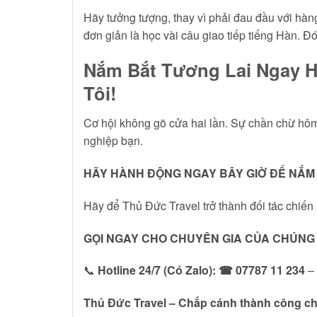
Hãy tưởng tượng, thay vì phải đau đầu với hàng
đơn giản là học vài câu giao tiếp tiếng Hàn. Đ
Nắm Bắt Tương Lai Ngay H
Tôi!
Cơ hội không gõ cửa hai lần. Sự chần chừ hôm 
nghiệp bạn.
HÃY HÀNH ĐỘNG NGAY BÂY GIỜ ĐỂ NẮM 
Hãy để Thủ Đức Travel trở thành đối tác chiến
GỌI NGAY CHO CHUYÊN GIA CỦA CHÚNG T
📞
Hotline 24/7 (Có Zalo):
☎ 07787 11 234
– 
Thủ Đức Travel – Chắp cánh thành công ch