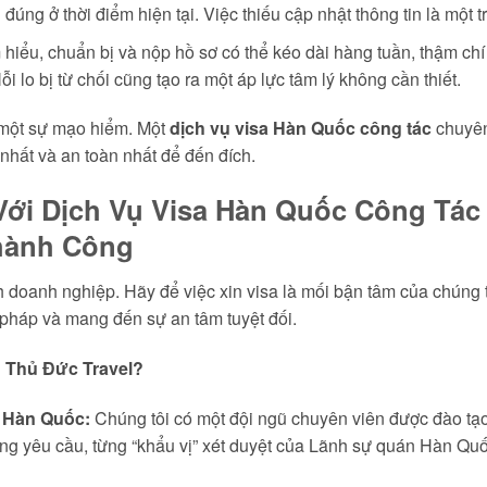
úng ở thời điểm hiện tại. Việc thiếu cập nhật thông tin là một t
m hiểu, chuẩn bị và nộp hồ sơ có thể kéo dài hàng tuần, thậm 
 lo bị từ chối cũng tạo ra một áp lực tâm lý không cần thiết.
à một sự mạo hiểm. Một
dịch vụ visa Hàn Quốc công tác
chuyên
nhất và an toàn nhất để đến đích.
ới Dịch Vụ Visa Hàn Quốc Công Tác 
hành Công
 doanh nghiệp. Hãy để việc xin visa là mối bận tâm của chúng t
i pháp và mang đến sự an tâm tuyệt đối.
 Thủ Đức Travel?
 Hàn Quốc:
Chúng tôi có một đội ngũ chuyên viên được đào tạo
từng yêu cầu, từng “khẩu vị” xét duyệt của Lãnh sự quán Hàn Qu