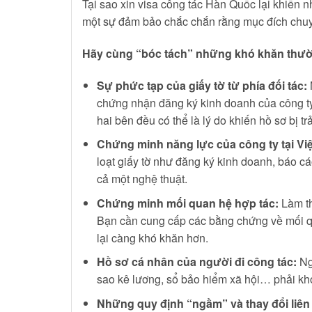
Tại sao xin visa công tác Hàn Quốc lại khiến
một sự đảm bảo chắc chắn rằng mục đích chuyế
Hãy cùng “bóc tách” những khó khăn thườ
Sự phức tạp của giấy tờ từ phía đối tác:
chứng nhận đăng ký kinh doanh của công ty m
hai bên đều có thể là lý do khiến hồ sơ bị trả
Chứng minh năng lực của công ty tại Vi
loạt giấy tờ như đăng ký kinh doanh, báo c
cả một nghệ thuật.
Chứng minh mối quan hệ hợp tác:
Làm th
Bạn cần cung cấp các bằng chứng về mối qua
lại càng khó khăn hơn.
Hồ sơ cá nhân của người đi công tác:
Ngo
sao kê lương, sổ bảo hiểm xã hội… phải khớp
Những quy định “ngầm” và thay đổi liên 