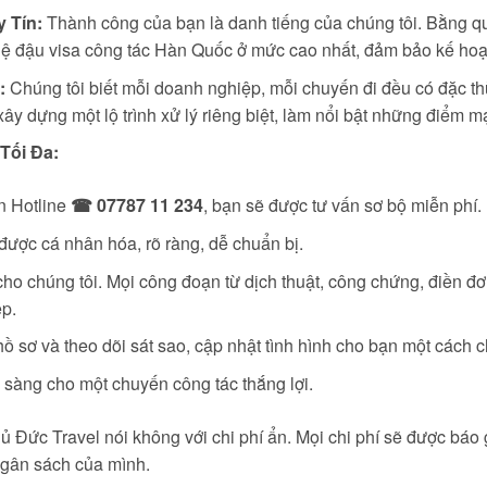
 Tín:
Thành công của bạn là danh tiếng của chúng tôi. Bằng quy
tỷ lệ đậu visa công tác Hàn Quốc ở mức cao nhất, đảm bảo kế ho
:
Chúng tôi biết mỗi doanh nghiệp, mỗi chuyến đi đều có đặc thù
 xây dựng một lộ trình xử lý riêng biệt, làm nổi bật những điểm 
Tối Đa:
n Hotline
☎ 07787 11 234
, bạn sẽ được tư vấn sơ bộ miễn phí.
ược cá nhân hóa, rõ ràng, dễ chuẩn bị.
o chúng tôi. Mọi công đoạn từ dịch thuật, công chứng, điền đơn
p.
ồ sơ và theo dõi sát sao, cập nhật tình hình cho bạn một cách 
 sàng cho một chuyến công tác thắng lợi.
 Đức Travel nói không với chi phí ẩn. Mọi chi phí sẽ được báo 
ngân sách của mình.