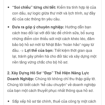
“Soi chiếu” từng chi tiết:
Kiểm tra tính hợp lệ của
con dấu, sự logic giữa thư mời và lịch trình, sự đầy
đủ của các thông tin yêu cầu.
Đưa ra góp ý chuyên nghiệp:
Hướng dẫn bạn
cách trao đổi lại với đối tác để chỉnh sửa, bổ sung
những điểm còn thiếu sót một cách khéo léo, đảm
bảo bộ hồ sơ mời từ Nhật Bản “hoàn hảo” ngay từ
đầu. ->
Lợi thế của bạn:
Tiết kiệm thời gian qua
lại, tránh gây phiền hà cho đối tác và xây dựng một
nền tảng vững chắc cho bộ hồ sơ.
2. Xây Dựng Hồ Sơ “Đẹp” Thể Hiện Năng Lực
Doanh Nghiệp:
Chúng tôi không chỉ thu thập giấy tờ.
Chúng tôi biết cách “kể câu chuyện” về doanh nghiệp
của bạn một cách thuyết phục nhất thông qua hồ sơ.
Sắp xếp hồ sơ tài chính, thuế của công ty một cách