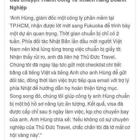
Nghiệp
“Anh Hùng, giám đốc một công ty phần mềm tại
TP.HCM, nhận được lời mời sang Fukuoka để trình bày
một dự án quan trọng. Thời gian chuẩn bị chỉ có 2
tuần. Phía đối tác Nhật Bản lần đầu mời người Việt
Nam nên khá lúng túng trong việc chuẩn bị giấy tờ.
Nhận thấy rủi ro, anh đã liên hệ Thủ Đức Travel.
Chúng tôi đã ngay lập tức gửi một checklist chi tiết
bằng cả tiếng Việt và tiếng Anh cho anh Hùng để gửi
đối tác, đồng thời làm việc trực tiếp qua email với trợ lý
phía Nhật để hướng dẫn họ hoàn thiện từng mục.
Song song đó, chúng tôi giúp công ty anh Hùng chuẩn
bị một bộ hồ sơ năng lực ấn tượng. Kết quả, visa đã
được cấp chỉ sau 5 ngày làm việc, kịp cho chuyến bay
của anh. Anh Hùng chia sẻ: ‘Nếu không có sự chuyên
nghiệp của Thủ Đức Travel, chắc chắn tôi đã lỡ mất cơ
hội vàng này’.”