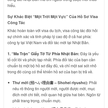
hiểu.
Sự Khác Biệt “Một Trời Một Vực” Của Hồ Sơ Visa
Công Tác
Khác hoàn toàn với visa du lịch, visa công tác đòi hỏi
sự chính xác và tính pháp lý cao độ ở cả hai phía:
công ty tại Việt Nam và đối tác mời tại Nhật Bản.
1. “Ma Trận” Giấy Tờ Từ Phía Nhật Bản:
Đây là yếu
tố cốt lõi và phức tạp nhất. Phía đối tác của bạn cần
chuẩn bị một bộ hồ sơ đầy đủ, và chỉ một sai sót nhỏ
trong đó cũng có thể khiến hồ sơ của bạn bị trả về.
Thư mời (招へい理由書 – Shohei riyusho):
Phải
nêu rõ thông tin người mời, người được mời, mục
đích mời chi tiết, mối quan hệ giữa hai bên. Ngôn từ
phải trang trọng, chuẩn mực.