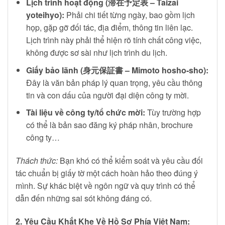
Lịch trình hoạt động (滞在予定表 – Taizai
yoteihyo):
Phải chi tiết từng ngày, bao gồm lịch
họp, gặp gỡ đối tác, địa điểm, thông tin liên lạc.
Lịch trình này phải thể hiện rõ tính chất công việc,
không được sơ sài như lịch trình du lịch.
Giấy bảo lãnh (身元保証書 – Mimoto hosho-sho):
Đây là văn bản pháp lý quan trọng, yêu cầu thông
tin và con dấu của người đại diện công ty mời.
Tài liệu về công ty/tổ chức mời:
Tùy trường hợp
có thể là bản sao đăng ký pháp nhân, brochure
công ty…
Thách thức:
Bạn khó có thể kiểm soát và yêu cầu đối
tác chuẩn bị giấy tờ một cách hoàn hảo theo đúng ý
mình. Sự khác biệt về ngôn ngữ và quy trình có thể
dẫn đến những sai sót không đáng có.
2. Yêu Cầu Khắt Khe Về Hồ Sơ Phía Việt Nam: