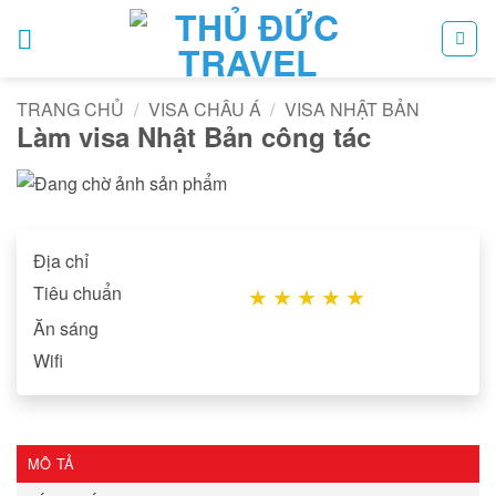
Bỏ
qua
nội
dung
TRANG CHỦ
/
VISA CHÂU Á
/
VISA NHẬT BẢN
Làm visa Nhật Bản công tác
Địa chỉ
Tiêu chuẩn
★
★
★
★
★
Ăn sáng
Wifi
MÔ TẢ