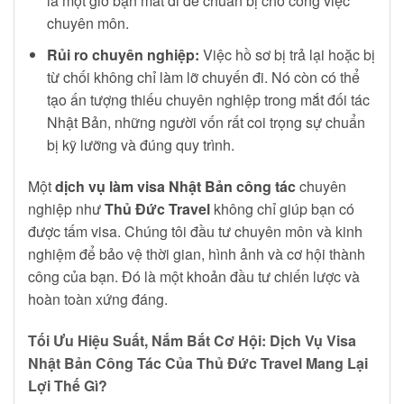
là một giờ bạn mất đi để chuẩn bị cho công việc
chuyên môn.
Rủi ro chuyên nghiệp:
Việc hồ sơ bị trả lại hoặc bị
từ chối không chỉ làm lỡ chuyến đi. Nó còn có thể
tạo ấn tượng thiếu chuyên nghiệp trong mắt đối tác
Nhật Bản, những người vốn rất coi trọng sự chuẩn
bị kỹ lưỡng và đúng quy trình.
Một
dịch vụ làm visa Nhật Bản công tác
chuyên
nghiệp như
Thủ Đức Travel
không chỉ giúp bạn có
được tấm visa. Chúng tôi đầu tư chuyên môn và kinh
nghiệm để bảo vệ thời gian, hình ảnh và cơ hội thành
công của bạn. Đó là một khoản đầu tư chiến lược và
hoàn toàn xứng đáng.
Tối Ưu Hiệu Suất, Nắm Bắt Cơ Hội: Dịch Vụ Visa
Nhật Bản Công Tác Của Thủ Đức Travel Mang Lại
Lợi Thế Gì?