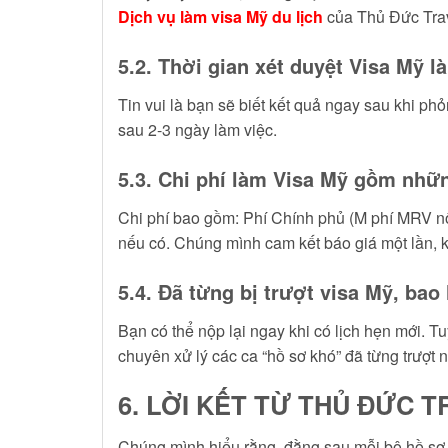
Dịch vụ làm visa Mỹ du lịch
của Thủ Đức Trave
5.2. Thời gian xét duyệt Visa Mỹ l
Tin vui là bạn sẽ biết kết quả ngay sau khi ph
sau 2-3 ngày làm việc.
5.3. Chi phí làm Visa Mỹ gồm nhữ
Chi phí bao gồm: Phí Chính phủ (M phí MRV nộp
nếu có. Chúng mình cam kết báo giá một lần, k
5.4. Đã từng bị trượt visa Mỹ, bao 
Bạn có thể nộp lại ngay khi có lịch hẹn mới. Tu
chuyên xử lý các ca “hồ sơ khó” đã từng trượt n
6. LỜI KẾT TỪ THỦ ĐỨC 
Chúng mình hiểu rằng, đằng sau mỗi bộ hồ sơ 