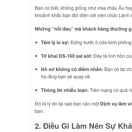
Bạn có biết, không giống như visa châu Âu hay 
khoảnh khắc bạn đối diện với viên chức Lãnh 
Những “nỗi đau” mà khách hàng thường gặ
Tâm lý lo sợ:
Đứng trước ô cửa kính phỏng v
Tờ khai DS-160 sai sót:
Đây là linh hồn của
Hồ sơ không có điểm nhấn:
Bạn có tài ch
họ rằng bạn sẽ quay về.
Thông tin nhiễu loạn:
Trên mạng có quá nh
Đó là lý do tại sao bạn cần một
Dịch vụ làm vi
bạn.
2. Điều Gì Làm Nên Sự Khá