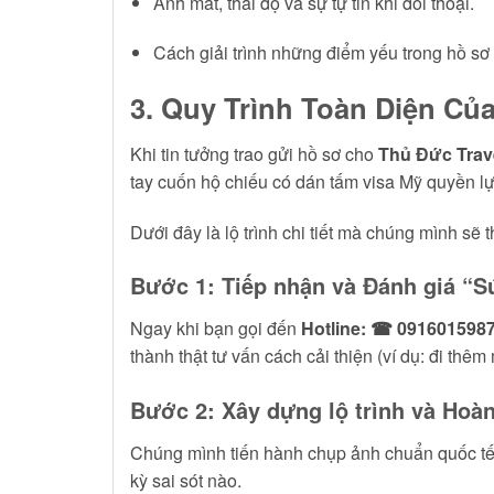
Ánh mắt, thái độ và sự tự tin khi đối thoại.
Cách giải trình những điểm yếu trong hồ sơ 
3. Quy Trình Toàn Diện Củ
Khi tin tưởng trao gửi hồ sơ cho
Thủ Đức Trav
tay cuốn hộ chiếu có dán tấm visa Mỹ quyền lực
Dưới đây là lộ trình chi tiết mà chúng mình sẽ 
Bước 1: Tiếp nhận và Đánh giá “
Ngay khi bạn gọi đến
Hotline: ☎ 091601598
thành thật tư vấn cách cải thiện (ví dụ: đi thê
Bước 2: Xây dựng lộ trình và Hoàn
Chúng mình tiến hành chụp ảnh chuẩn quốc tế,
kỳ sai sót nào.