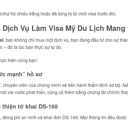
(như hộ chiếu trắng hoặc đã từng bị từ chối visa trước đó).
a Dịch Vụ Làm Visa Mỹ Du Lịch Mang
el
, bạn không chỉ mua một dịch vụ, bạn đang đầu tư cho sự th
 – đó là lúc bạn thực sự tự do.
thực hiện cùng bạn:
Sức mạnh” hồ sơ
7
, chuyên viên của chúng mình sẽ tiến hành thẩm định sơ bộ. N
m một vài nước phát triển, củng cố thêm bằng chứng tài chính) tha
 thiện tờ khai DS-160
 đóng phí an ninh và khai đơn DS-160. Mọi thông tin đều được 