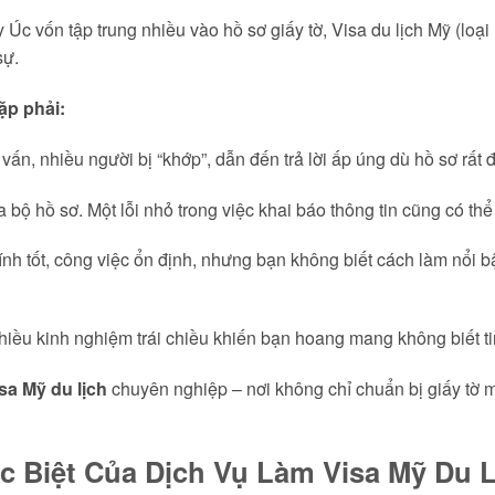
Úc vốn tập trung nhiều vào hồ sơ giấy tờ, Visa du lịch Mỹ (loại 
sự.
p phải:
ấn, nhiều người bị “khớp”, dẫn đến trả lời ấp úng dù hồ sơ rất 
 bộ hồ sơ. Một lỗi nhỏ trong việc khai báo thông tin cũng có thể 
ính tốt, công việc ổn định, nhưng bạn không biết cách làm nổi b
iều kinh nghiệm trái chiều khiến bạn hoang mang không biết ti
sa Mỹ du lịch
chuyên nghiệp – nơi không chỉ chuẩn bị giấy tờ m
c Biệt Của Dịch Vụ Làm Visa Mỹ Du L