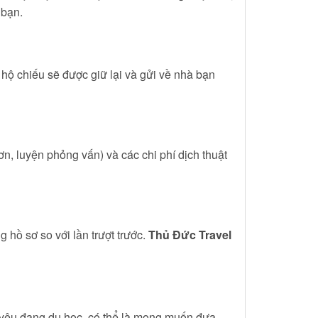
 bạn.
 hộ chiếu sẽ được giữ lại và gửi về nhà bạn
n, luyện phỏng vấn) và các chi phí dịch thuật
g hồ sơ so với lần trượt trước.
Thủ Đức Travel
n yêu đang du học, có thể là mong muốn đưa