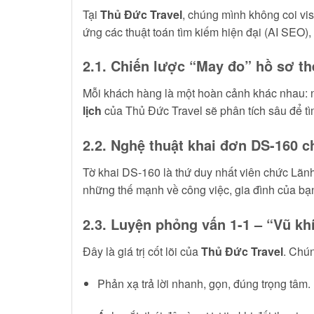
Tại
Thủ Đức Travel
, chúng mình không coi vi
ứng các thuật toán tìm kiếm hiện đại (AI SEO),
2.1. Chiến lược “May đo” hồ sơ t
Mỗi khách hàng là một hoàn cảnh khác nhau: ng
lịch
của Thủ Đức Travel sẽ phân tích sâu để tìm
2.2. Nghệ thuật khai đơn DS-160 c
Tờ khai DS-160 là thứ duy nhất viên chức Lãnh
những thế mạnh về công việc, gia đình của bạ
2.3. Luyện phỏng vấn 1-1 – “Vũ kh
Đây là giá trị cốt lõi của
Thủ Đức Travel
. Chún
Phản xạ trả lời nhanh, gọn, đúng trọng tâm.