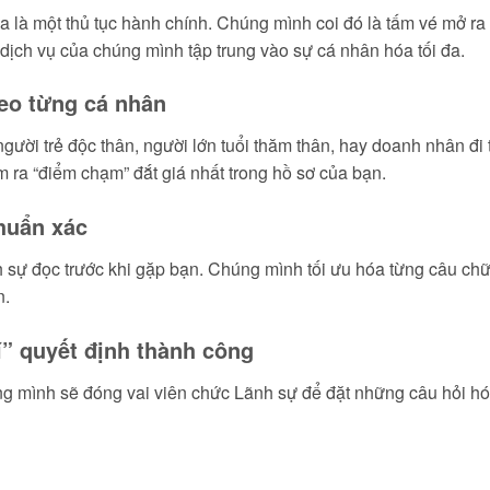
sa là một thủ tục hành chính. Chúng mình coi đó là tấm vé mở r
 dịch vụ của chúng mình tập trung vào sự cá nhân hóa tối đa.
heo từng cá nhân
ười trẻ độc thân, người lớn tuổi thăm thân, hay doanh nhân đi t
 ra “điểm chạm” đắt giá nhất trong hồ sơ của bạn.
huẩn xác
 sự đọc trước khi gặp bạn. Chúng mình tối ưu hóa từng câu chữ,
n.
í” quyết định thành công
g mình sẽ đóng vai viên chức Lãnh sự để đặt những câu hỏi hóc