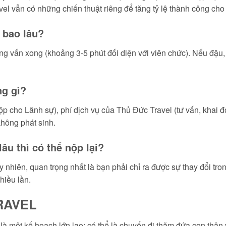
l vẫn có những chiến thuật riêng để tăng tỷ lệ thành công cho
à bao lâu?
ỏng vấn xong (khoảng 3-5 phút đối diện với viên chức). Nếu đậu,
ng gì?
 cho Lãnh sự), phí dịch vụ của Thủ Đức Travel (tư vấn, khai đơ
hông phát sinh.
lâu thì có thể nộp lại?
y nhiên, quan trọng nhất là bạn phải chỉ ra được sự thay đổi tron
hiều lần.
TRAVEL
là một kế hoạch lớn lao: có thể là chuyến đi thăm đứa con thâ