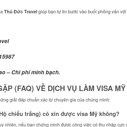
ủa
Thủ Đức Travel
giúp bạn tự tin bước vào buổi phỏng vấn với
avel
15987
cao – Chi phí minh bạch.
ẶP (FAQ) VỀ DỊCH VỤ LÀM VISA MỸ
những giải đáp chuẩn xác từ chuyên gia của chúng mình:
(Hộ chiếu trắng) có xin được visa Mỹ không?
 Tuy nhiên, nếu bạn chứng minh được công việc có thu nhập cực c