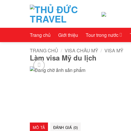
Bỏ
qua
nội
dung
Trang chủ
Giới thiệu
Tour trong nước
TRANG CHỦ
/
VISA CHÂU MỸ
/
VISA MỸ
Làm visa Mỹ du lịch
MÔ TẢ
ĐÁNH GIÁ (0)