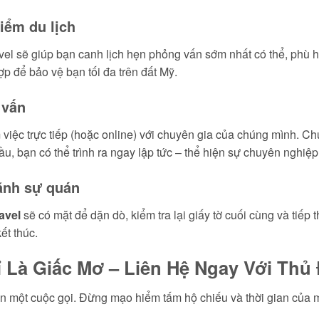
iểm du lịch
el sẽ giúp bạn canh lịch hẹn phỏng vấn sớm nhất có thể, phù h
p để bảo vệ bạn tối đa trên đất Mỹ.
 vấn
 việc trực tiếp (hoặc online) với chuyên gia của chúng mình. 
u, bạn có thể trình ra ngay lập tức – thể hiện sự chuyên nghiệp 
ãnh sự quán
avel
sẽ có mặt để dặn dò, kiểm tra lại giấy tờ cuối cùng và tiế
ết thúc.
 Là Giấc Mơ – Liên Hệ Ngay Với Thủ 
n một cuộc gọi. Đừng mạo hiểm tấm hộ chiếu và thời gian của 