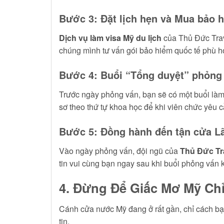
Bước 3: Đặt lịch hẹn và Mua bảo h
Dịch vụ làm visa Mỹ du lịch
của Thủ Đức Trav
chúng mình tư vấn gói bảo hiểm quốc tế phù hợ
Bước 4: Buổi “Tổng duyệt” phỏng
Trước ngày phỏng vấn, bạn sẽ có một buổi làm
sơ theo thứ tự khoa học để khi viên chức yêu cầ
Bước 5: Đồng hành đến tận cửa L
Vào ngày phỏng vấn, đội ngũ của
Thủ Đức Tr
tin vui cùng bạn ngay sau khi buổi phỏng vấn k
4. Đừng Để Giấc Mơ Mỹ Chỉ
Cánh cửa nước Mỹ đang ở rất gần, chỉ cách bạ
tin.