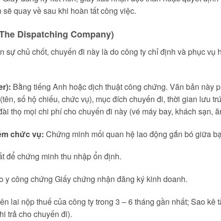
 sẽ quay về sau khi hoàn tất công việc.
 (The Dispatching Company)
 sự chủ chốt, chuyến đi này là do công ty chỉ định và phục vụ
r):
Bằng tiếng Anh hoặc dịch thuật công chứng. Văn bản này p
tên, số hộ chiếu, chức vụ), mục đích chuyến đi, thời gian lưu trú
đài thọ mọi chi phí cho chuyến đi này (vé máy bay, khách sạn, 
ệm chức vụ:
Chứng minh mối quan hệ lao động gắn bó giữa bạ
t để chứng minh thu nhập ổn định.
 y công chứng Giấy chứng nhận đăng ký kinh doanh.
ên lai nộp thuế của công ty trong 3 – 6 tháng gần nhất; Sao kê
i trả cho chuyến đi).