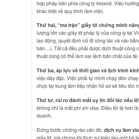
hợp pháp bên phía công ty Ireland. Việc hướng
khác biệt về quy trình làm việc.
Thứ hai, “ma trận” giấy tờ chứng minh năn
lượng lớn các giấy tờ pháp lý của công ty tại
lao động, quyết định cử đi công tác và các bằ
bán…). Tất cả đều phải được dịch thuật công c
thuật cũng có thể làm sai lệch bản chất của tài 
Thứ ba, áp lực về thời gian và lịch trình ki
việc dày đặc. Việc phải tự mình chạy đôn chạy 
chực tại trung tâm tiếp nhận hồ sơ sẽ tiêu tốn 
Thứ tư, rủi ro đánh mất uy tín đối tác nếu l
không chỉ là mất phí xin visa. Điều tồi tệ hơn 
doanh.
Đứng trước những rào cản đó,
dịch vụ làm vis
giấy tờ, mà chúng tôi thực sự kiến tạo một bộ 