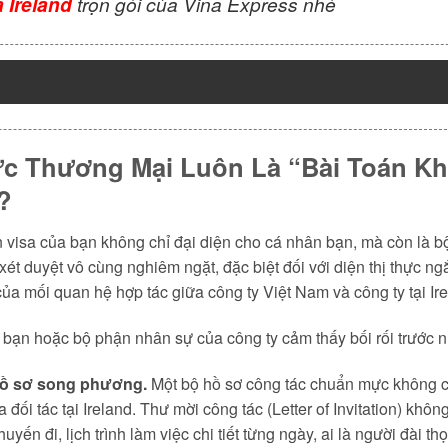
 Ireland
trọn gói của Vina Express nhé
ực Thương Mại Luôn Là “Bài Toán Kh
?
in visa của bạn không chỉ đại diện cho cá nhân bạn, mà còn là 
t duyệt vô cùng nghiêm ngặt, đặc biệt đối với diện thị thực n
của mối quan hệ hợp tác giữa công ty Việt Nam và công ty tại Ire
ần bạn hoặc bộ phận nhân sự của công ty cảm thấy bối rối trước 
 hồ sơ song phương.
Một bộ hồ sơ công tác chuẩn mực không ch
a đối tác tại Ireland. Thư mời công tác (Letter of Invitation) kh
yến đi, lịch trình làm việc chi tiết từng ngày, ai là người đài th