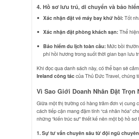
4. Hồ sơ lưu trú, di chuyển và bảo hi
Xác nhận đặt vé máy bay khứ hồi:
Tốt nhấ
Xác nhận đặt phòng khách sạn:
Thể hiện 
Bảo hiểm du lịch toàn cầu:
Mức bồi thường
phí hồi hương trong suốt thời gian bạn lưu trú
Khi đọc qua danh sách này, có thể bạn sẽ cảm 
Ireland công tác
của Thủ Đức Travel, chúng tô
Vì Sao Giới Doanh Nhân Đặt Trọn 
Giữa một thị trường có hàng trăm đơn vị cung c
cách tiếp cận mang đậm tính “cá nhân hóa” ch
những “kiến trúc sư” thiết kế nên một bộ hồ s
1. Sự tư vấn chuyên sâu từ đội ngũ chuyên