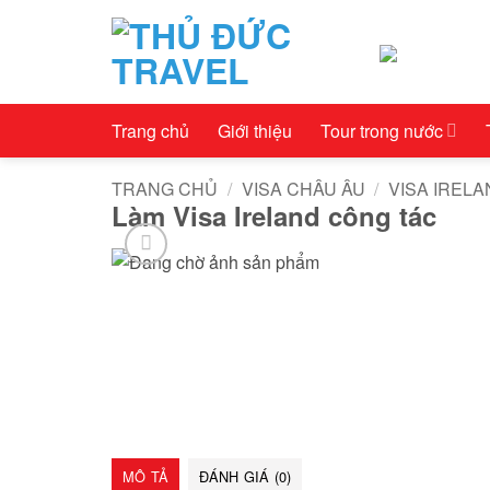
Bỏ
qua
nội
dung
Trang chủ
Giới thiệu
Tour trong nước
TRANG CHỦ
/
VISA CHÂU ÂU
/
VISA IREL
Làm Visa Ireland công tác
MÔ TẢ
ĐÁNH GIÁ (0)