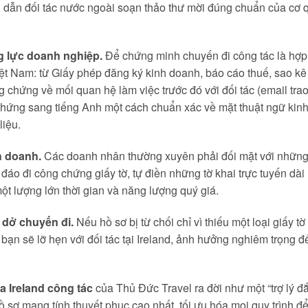
 dẫn đối tác nước ngoài soạn thảo thư mời đúng chuẩn của cơ q
g lực doanh nghiệp.
Để chứng minh chuyến đi công tác là hợp l
 Việt Nam: từ Giấy phép đăng ký kinh doanh, báo cáo thuế, sao 
ng chứng về mối quan hệ làm việc trước đó với đối tác (email tr
hứng sang tiếng Anh một cách chuẩn xác về mặt thuật ngữ kinh tế
liệu.
nh doanh.
Các doanh nhân thường xuyên phải đối mặt với những c
đáo đi công chứng giấy tờ, tự điền những tờ khai trực tuyến dà
một lượng lớn thời gian và năng lượng quý giá.
ỡ dở chuyến đi.
Nếu hồ sơ bị từ chối chỉ vì thiếu một loại giấy t
là bạn sẽ lỡ hẹn với đối tác tại Ireland, ảnh hưởng nghiêm trọng 
a Ireland công tác
của Thủ Đức Travel ra đời như một “trợ lý đ
hồ sơ mang tính thuyết phục cao nhất, tối ưu hóa mọi quy trình đ