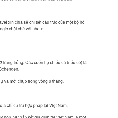
l xin chia sẻ chi tiết cấu trúc của một bộ hồ
logic chặt chẽ với nhau:
 2 trang trống. Các cuốn hộ chiếu cũ (nếu có) là
y Schengen.
sự và mới chụp trong vòng 6 tháng.
a chỉ cư trú hợp pháp tại Việt Nam.
y hôn. Sự gắn kết gia đình tại Việt Nam là một