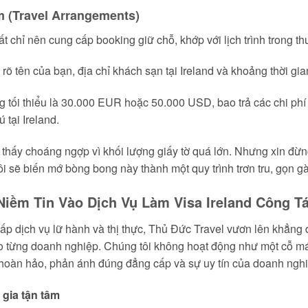
ểm (Travel Arrangements)
t chỉ nên cung cấp booking giữ chỗ, khớp với lịch trình trong th
rõ tên của bạn, địa chỉ khách sạn tại Ireland và khoảng thời gia
 tối thiểu là 30.000 EUR hoặc 50.000 USD, bao trả các chi phí 
 tại Ireland.
thấy choáng ngợp vì khối lượng giấy tờ quá lớn. Nhưng xin đừn
i sẽ biến mớ bòng bong này thành một quy trình trơn tru, gọn g
Niềm Tin Vào Dịch Vụ Làm Visa Ireland Công T
ấp dịch vụ lữ hành và thị thực, Thủ Đức Travel vươn lên khẳng 
o từng doanh nghiệp. Chúng tôi không hoạt động như một cỗ máy
ơ hoàn hảo, phản ánh đúng đẳng cấp và sự uy tín của doanh ngh
 gia tận tâm