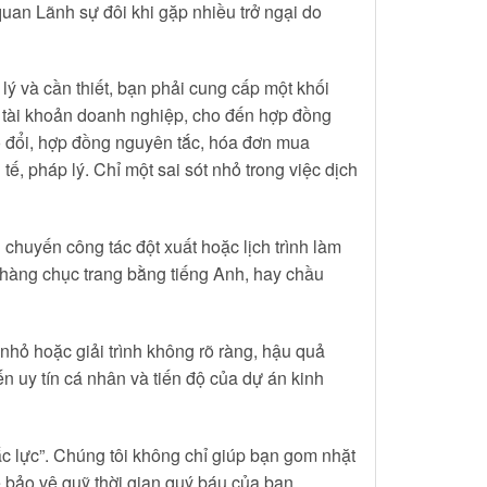
uan Lãnh sự đôi khi gặp nhiều trở ngại do
ý và cần thiết, bạn phải cung cấp một khối
kê tài khoản doanh nghiệp, cho đến hợp đồng
ao đổi, hợp đồng nguyên tắc, hóa đơn mua
, pháp lý. Chỉ một sai sót nhỏ trong việc dịch
huyến công tác đột xuất hoặc lịch trình làm
i hàng chục trang bằng tiếng Anh, hay chầu
ờ nhỏ hoặc giải trình không rõ ràng, hậu quả
đến uy tín cá nhân và tiến độ của dự án kinh
ắc lực”. Chúng tôi không chỉ giúp bạn gom nhặt
ể bảo vệ quỹ thời gian quý báu của bạn.