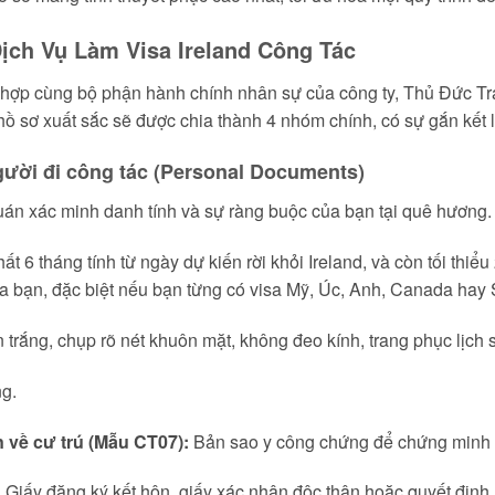
ịch Vụ Làm Visa Ireland Công Tác
hợp cùng bộ phận hành chính nhân sự của công ty, Thủ Đức Trave
 hồ sơ xuất sắc sẽ được chia thành 4 nhóm chính, có sự gắn kết 
ười đi công tác (Personal Documents)
uán xác minh danh tính và sự ràng buộc của bạn tại quê hương.
t 6 tháng tính từ ngày dự kiến rời khỏi Ireland, và còn tối thiểu
 của bạn, đặc biệt nếu bạn từng có visa Mỹ, Úc, Anh, Canada ha
 trắng, chụp rõ nét khuôn mặt, không đeo kính, trang phục lịch 
g.
 về cư trú (Mẫu CT07):
Bản sao y công chứng để chứng minh đị
:
Giấy đăng ký kết hôn, giấy xác nhận độc thân hoặc quyết định l