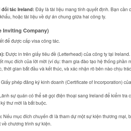
đối tác Ireland:
Đây là tài liệu mang tính quyết định. Bạn cần 
khẩu, hoặc tài liệu về dự án chung giữa hai công ty.
he Inviting Company)
yết để được cấp visa công tác.
n):
Được in trên giấy tiêu đề (Letterhead) của công ty tại Irelan
 tiết mục đích của lời mời (ví dụ: tham gia đào tạo hệ thống ph
c, thời gian bắt đầu và kết thúc, và xác nhận rõ bên nào chịu tr
iấy phép đăng ký kinh doanh (Certificate of Incorporation) của 
ãnh sự quán có thể sẽ gọi điện thoại sang Ireland để kiểm tra c
 ký thư mời là bắt buộc.
:
Nếu mục đích chuyến đi là tham dự một sự kiện thương mại, 
t về chương trình sự kiện.