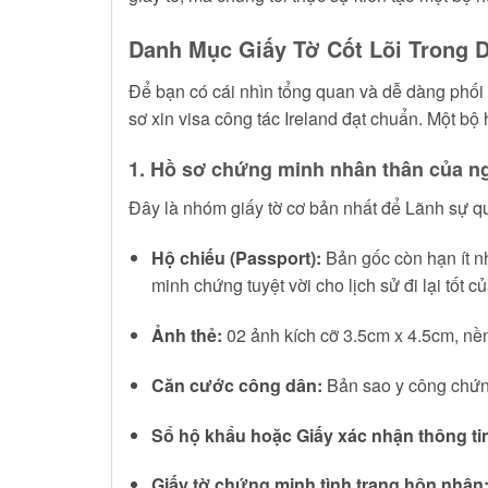
Danh Mục Giấy Tờ Cốt Lõi Trong D
Để bạn có cái nhìn tổng quan và dễ dàng phối 
sơ xin visa công tác Ireland đạt chuẩn. Một bộ
1. Hồ sơ chứng minh nhân thân của ng
Đây là nhóm giấy tờ cơ bản nhất để Lãnh sự q
Hộ chiếu (Passport):
Bản gốc còn hạn ít nhấ
minh chứng tuyệt vời cho lịch sử đi lại tốt
Ảnh thẻ:
02 ảnh kích cỡ 3.5cm x 4.5cm, nền
Căn cước công dân:
Bản sao y công chứn
Sổ hộ khẩu hoặc Giấy xác nhận thông tin
Giấy tờ chứng minh tình trạng hôn nhân