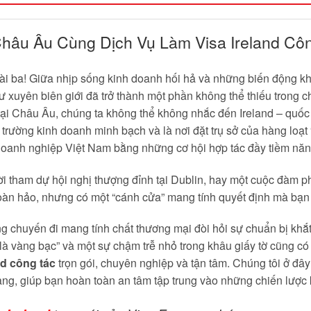
hâu Âu Cùng Dịch Vụ Làm Visa Ireland Côn
i ba! Giữa nhịp sống kinh doanh hối hả và những biến động kh
tư xuyên biên giới đã trở thành một phần không thể thiếu trong c
tại Châu Âu, chúng ta không thể không nhắc đến Ireland – quốc
 trường kinh doanh minh bạch và là nơi đặt trụ sở của hàng loạ
 doanh nghiệp Việt Nam bằng những cơ hội hợp tác đầy tiềm năn
ời tham dự hội nghị thượng đỉnh tại Dublin, hay một cuộc đàm p
oàn hảo, nhưng có một “cánh cửa” mang tính quyết định mà bạn 
 chuyến đi mang tính chất thương mại đòi hỏi sự chuẩn bị khắt 
là vàng bạc” và một sự chậm trễ nhỏ trong khâu giấy tờ cũng có
nd công tác
trọn gói, chuyên nghiệp và tận tâm. Chúng tôi ở đâ
ng, giúp bạn hoàn toàn an tâm tập trung vào những chiến lược k