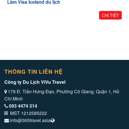
Làm Visa Iceland du lịch
CHI TIẾT
THÔNG TIN LIÊN HỆ
Công ty Du Lịch ViVu Travel
179 Đ. Trần Hưng Đạo, Phường Cô Giang, Quận 1, Hồ
Chí Minh
093 4474 314
MST 1212585222
info@365travel.asia