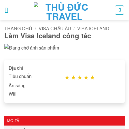
Bỏ
qua
nội
dung
TRANG CHỦ
/
VISA CHÂU ÂU
/
VISA ICELAND
Làm Visa Iceland công tác
Địa chỉ
Tiêu chuẩn
★
★
★
★
★
Ăn sáng
Wifi
MÔ TẢ