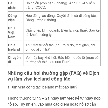
Hộ chiếu (còn hạn 6 tháng), Ảnh 3.5×4.5 nền
Cá
trắng, CCCD.
nhân
Hợp đồng lao động, Quyết định cử đi công tác,
Công
Bảng lương 3 tháng.
việc
Phía
Giấy phép kinh doanh, Biên lai nộp thuế, Sao kê
Việt
tài khoản công ty.
Nam
Thư mời từ đối tác (nêu rõ lý do, thời gian, chi
Phía
phí do ai chi trả).
Iceland
Vé máy bay khứ hồi, Bảo hiểm quốc tế (mức bồi
Chuyến
thường tối thiểu 30.000 Euro).
đi
Những câu hỏi thường gặp (FAQ) về Dịch
vụ làm visa Iceland công tác
1. Xin visa công tác Iceland mất bao lâu?
Thông thường từ 15 – 21 ngày làm việc kể từ ngày nộp
hồ sơ. Tuy nhiên, vào mùa cao điểm hoặc hồ sơ cần