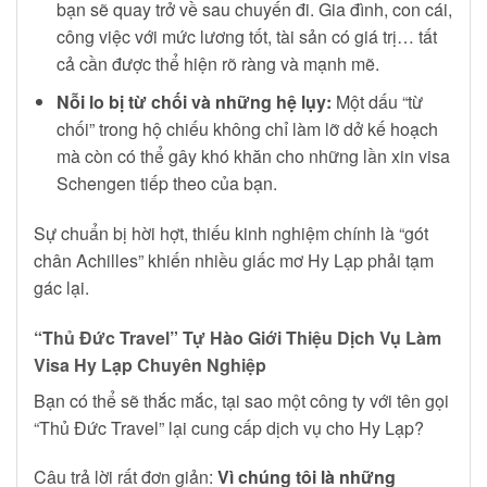
bạn sẽ quay trở về sau chuyến đi. Gia đình, con cái,
công việc với mức lương tốt, tài sản có giá trị… tất
cả cần được thể hiện rõ ràng và mạnh mẽ.
Nỗi lo bị từ chối và những hệ lụy:
Một dấu “từ
chối” trong hộ chiếu không chỉ làm lỡ dở kế hoạch
mà còn có thể gây khó khăn cho những lần xin visa
Schengen tiếp theo của bạn.
Sự chuẩn bị hời hợt, thiếu kinh nghiệm chính là “gót
chân Achilles” khiến nhiều giấc mơ Hy Lạp phải tạm
gác lại.
“Thủ Đức Travel” Tự Hào Giới Thiệu Dịch Vụ Làm
Visa Hy Lạp Chuyên Nghiệp
Bạn có thể sẽ thắc mắc, tại sao một công ty với tên gọi
“Thủ Đức Travel” lại cung cấp dịch vụ cho Hy Lạp?
Câu trả lời rất đơn giản:
Vì chúng tôi là những