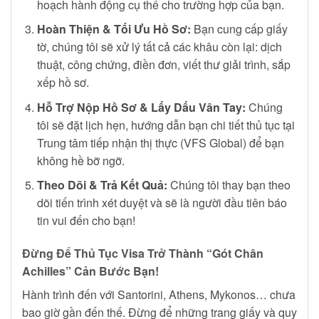
hoạch hành động cụ thể cho trường hợp của bạn.
Hoàn Thiện & Tối Ưu Hồ Sơ:
Bạn cung cấp giấy
tờ, chúng tôi sẽ xử lý tất cả các khâu còn lại: dịch
thuật, công chứng, điền đơn, viết thư giải trình, sắp
xếp hồ sơ.
Hỗ Trợ Nộp Hồ Sơ & Lấy Dấu Vân Tay:
Chúng
tôi sẽ đặt lịch hẹn, hướng dẫn bạn chi tiết thủ tục tại
Trung tâm tiếp nhận thị thực (VFS Global) để bạn
không hề bỡ ngỡ.
Theo Dõi & Trả Kết Quả:
Chúng tôi thay bạn theo
dõi tiến trình xét duyệt và sẽ là người đầu tiên báo
tin vui đến cho bạn!
Đừng Để Thủ Tục Visa Trở Thành “Gót Chân
Achilles” Cản Bước Bạn!
Hành trình đến với Santorini, Athens, Mykonos… chưa
bao giờ gần đến thế. Đừng để những trang giấy và quy