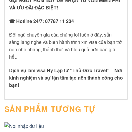
GỌI NGAY HÔM NAY ĐỂ NHẬN TƯ VẤN MIỄN PHÍ
VÀ ƯU ĐÃI ĐẶC BIỆT!
☎ Hotline 24/7: 07787 11 234
Đội ngũ chuyên gia của chúng tôi luôn ở đây, sẵn
sàng lắng nghe và biến hành trình xin visa của bạn trở
nên nhẹ nhàng, thảnh thơi và hiệu quả hơn bao giờ
hết.
Dịch vụ làm visa Hy Lạp từ “Thủ Đức Travel” – Nơi
kinh nghiệm và sự tận tâm tạo nên thành công cho
bạn!
SẢN PHẨM TƯƠNG TỰ