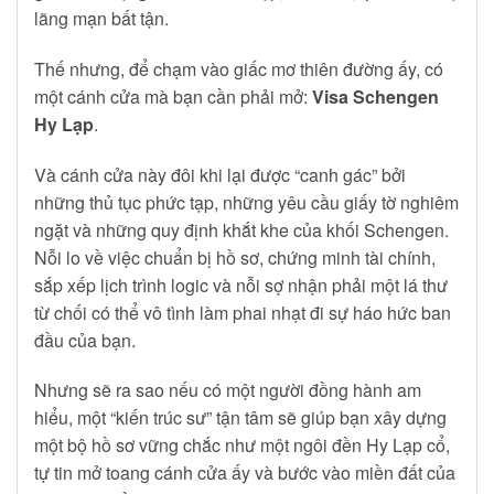
lãng mạn bất tận.
Thế nhưng, để chạm vào giấc mơ thiên đường ấy, có
một cánh cửa mà bạn cần phải mở:
Visa Schengen
Hy Lạp
.
Và cánh cửa này đôi khi lại được “canh gác” bởi
những thủ tục phức tạp, những yêu cầu giấy tờ nghiêm
ngặt và những quy định khắt khe của khối Schengen.
Nỗi lo về việc chuẩn bị hồ sơ, chứng minh tài chính,
sắp xếp lịch trình logic và nỗi sợ nhận phải một lá thư
từ chối có thể vô tình làm phai nhạt đi sự háo hức ban
đầu của bạn.
Nhưng sẽ ra sao nếu có một người đồng hành am
hiểu, một “kiến trúc sư” tận tâm sẽ giúp bạn xây dựng
một bộ hồ sơ vững chắc như một ngôi đền Hy Lạp cổ,
tự tin mở toang cánh cửa ấy và bước vào miền đất của