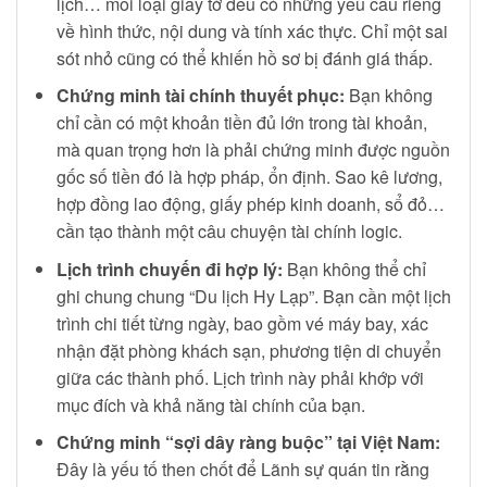
lịch… mỗi loại giấy tờ đều có những yêu cầu riêng
về hình thức, nội dung và tính xác thực. Chỉ một sai
sót nhỏ cũng có thể khiến hồ sơ bị đánh giá thấp.
Chứng minh tài chính thuyết phục:
Bạn không
chỉ cần có một khoản tiền đủ lớn trong tài khoản,
mà quan trọng hơn là phải chứng minh được nguồn
gốc số tiền đó là hợp pháp, ổn định. Sao kê lương,
hợp đồng lao động, giấy phép kinh doanh, sổ đỏ…
cần tạo thành một câu chuyện tài chính logic.
Lịch trình chuyến đi hợp lý:
Bạn không thể chỉ
ghi chung chung “Du lịch Hy Lạp”. Bạn cần một lịch
trình chi tiết từng ngày, bao gồm vé máy bay, xác
nhận đặt phòng khách sạn, phương tiện di chuyển
giữa các thành phố. Lịch trình này phải khớp với
mục đích và khả năng tài chính của bạn.
Chứng minh “sợi dây ràng buộc” tại Việt Nam:
Đây là yếu tố then chốt để Lãnh sự quán tin rằng