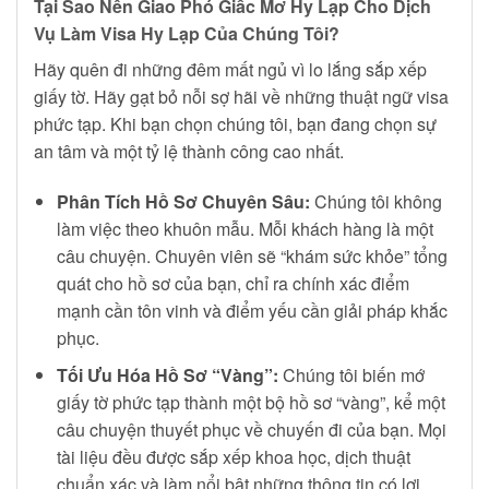
Tại Sao Nên Giao Phó Giấc Mơ Hy Lạp Cho Dịch
Vụ Làm Visa Hy Lạp Của Chúng Tôi?
Hãy quên đi những đêm mất ngủ vì lo lắng sắp xếp
giấy tờ. Hãy gạt bỏ nỗi sợ hãi về những thuật ngữ visa
phức tạp. Khi bạn chọn chúng tôi, bạn đang chọn sự
an tâm và một tỷ lệ thành công cao nhất.
Phân Tích Hồ Sơ Chuyên Sâu:
Chúng tôi không
làm việc theo khuôn mẫu. Mỗi khách hàng là một
câu chuyện. Chuyên viên sẽ “khám sức khỏe” tổng
quát cho hồ sơ của bạn, chỉ ra chính xác điểm
mạnh cần tôn vinh và điểm yếu cần giải pháp khắc
phục.
Tối Ưu Hóa Hồ Sơ “Vàng”:
Chúng tôi biến mớ
giấy tờ phức tạp thành một bộ hồ sơ “vàng”, kể một
câu chuyện thuyết phục về chuyến đi của bạn. Mọi
tài liệu đều được sắp xếp khoa học, dịch thuật
chuẩn xác và làm nổi bật những thông tin có lợi