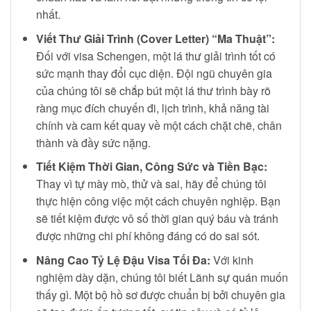
nhất.
Viết Thư Giải Trình (Cover Letter) “Ma Thuật”:
Đối với visa Schengen, một lá thư giải trình tốt có
sức mạnh thay đổi cục diện. Đội ngũ chuyên gia
của chúng tôi sẽ chắp bút một lá thư trình bày rõ
ràng mục đích chuyến đi, lịch trình, khả năng tài
chính và cam kết quay về một cách chặt chẽ, chân
thành và đầy sức nặng.
Tiết Kiệm Thời Gian, Công Sức và Tiền Bạc:
Thay vì tự mày mò, thử và sai, hãy để chúng tôi
thực hiện công việc một cách chuyên nghiệp. Bạn
sẽ tiết kiệm được vô số thời gian quý báu và tránh
được những chi phí không đáng có do sai sót.
Nâng Cao Tỷ Lệ Đậu Visa Tối Đa:
Với kinh
nghiệm dày dặn, chúng tôi biết Lãnh sự quán muốn
thấy gì. Một bộ hồ sơ được chuẩn bị bởi chuyên gia