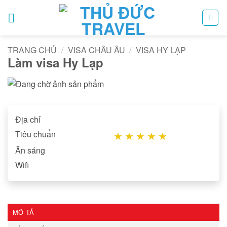
Bỏ
qua
nội
dung
TRANG CHỦ
/
VISA CHÂU ÂU
/
VISA HY LẠP
Làm visa Hy Lạp
Địa chỉ
Tiêu chuẩn
★
★
★
★
★
Ăn sáng
Wifi
MÔ TẢ