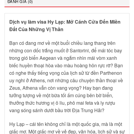
ĐÁNH GIÁ (0)
Dịch vụ làm visa Hy Lạp: Mở Cánh Cửa Đến Miền
Đất Của Những Vị Thần
Bạn có đang mơ về một buổi chiều lang thang trên
những con dốc trắng muốt ở Santorini, để mái tóc bay
trong gió biển Aegean và ngắm nhìn mái vòm xanh
biếc huyền thoại hòa vào màu hoàng hôn rực rỡ? Bạn
có nghe thấy tiếng vọng của lịch sử từ đền Parthenon
uy nghi ở Athens, nơi những câu chuyện thần thoại về
Zeus, Athena vẫn còn vang vọng? Hay bạn đang
tưởng tượng về một bữa tối ấm cúng bên bờ biển,
thưởng thức hương vị ô liu, phô mai feta và ly rượu
vang sóng sánh dưới bầu trời Địa Trung Hải?
Hy Lạp – cái tên không chỉ là một quốc gia, mà là một
giấc mơ. Một giấc mơ về vẻ đẹp, văn hóa, lịch sử và sự