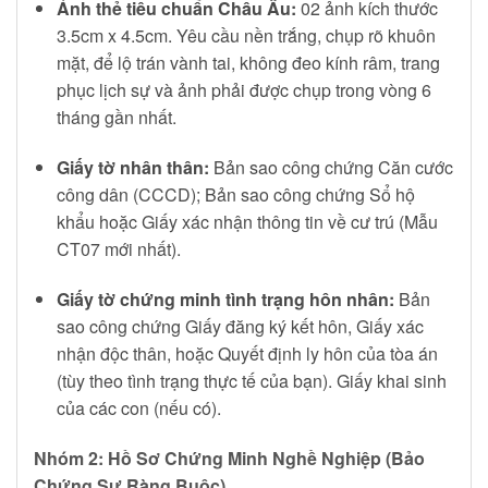
Ảnh thẻ tiêu chuẩn Châu Âu:
02 ảnh kích thước
3.5cm x 4.5cm. Yêu cầu nền trắng, chụp rõ khuôn
mặt, để lộ trán vành tai, không đeo kính râm, trang
phục lịch sự và ảnh phải được chụp trong vòng 6
tháng gần nhất.
Giấy tờ nhân thân:
Bản sao công chứng Căn cước
công dân (CCCD); Bản sao công chứng Sổ hộ
khẩu hoặc Giấy xác nhận thông tin về cư trú (Mẫu
CT07 mới nhất).
Giấy tờ chứng minh tình trạng hôn nhân:
Bản
sao công chứng Giấy đăng ký kết hôn, Giấy xác
nhận độc thân, hoặc Quyết định ly hôn của tòa án
(tùy theo tình trạng thực tế của bạn). Giấy khai sinh
của các con (nếu có).
Nhóm 2: Hồ Sơ Chứng Minh Nghề Nghiệp (Bảo
Chứng Sự Ràng Buộc)