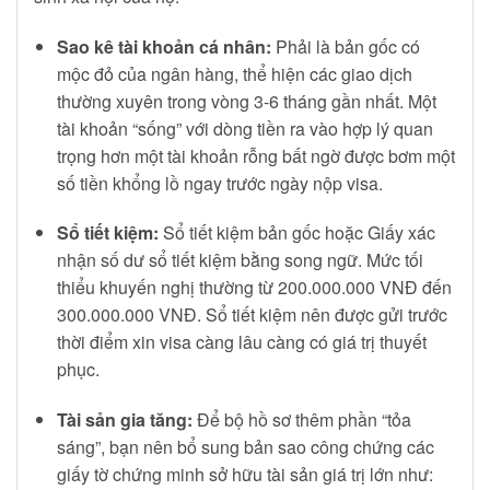
Sao kê tài khoản cá nhân:
Phải là bản gốc có
mộc đỏ của ngân hàng, thể hiện các giao dịch
thường xuyên trong vòng 3-6 tháng gần nhất. Một
tài khoản “sống” với dòng tiền ra vào hợp lý quan
trọng hơn một tài khoản rỗng bất ngờ được bơm một
số tiền khổng lồ ngay trước ngày nộp visa.
Sổ tiết kiệm:
Sổ tiết kiệm bản gốc hoặc Giấy xác
nhận số dư sổ tiết kiệm bằng song ngữ. Mức tối
thiểu khuyến nghị thường từ 200.000.000 VNĐ đến
300.000.000 VNĐ. Sổ tiết kiệm nên được gửi trước
thời điểm xin visa càng lâu càng có giá trị thuyết
phục.
Tài sản gia tăng:
Để bộ hồ sơ thêm phần “tỏa
sáng”, bạn nên bổ sung bản sao công chứng các
giấy tờ chứng minh sở hữu tài sản giá trị lớn như: