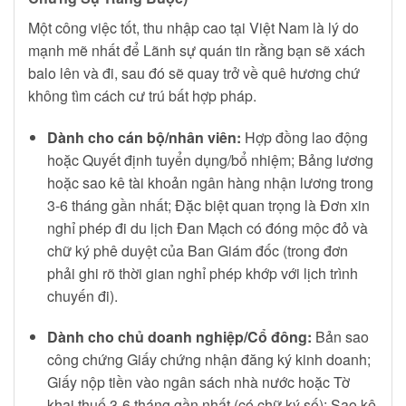
Một công việc tốt, thu nhập cao tại Việt Nam là lý do
mạnh mẽ nhất để Lãnh sự quán tin rằng bạn sẽ xách
balo lên và đi, sau đó sẽ quay trở về quê hương chứ
không tìm cách cư trú bất hợp pháp.
Dành cho cán bộ/nhân viên:
Hợp đồng lao động
hoặc Quyết định tuyển dụng/bổ nhiệm; Bảng lương
hoặc sao kê tài khoản ngân hàng nhận lương trong
3-6 tháng gần nhất; Đặc biệt quan trọng là Đơn xin
nghỉ phép đi du lịch Đan Mạch có đóng mộc đỏ và
chữ ký phê duyệt của Ban Giám đốc (trong đơn
phải ghi rõ thời gian nghỉ phép khớp với lịch trình
chuyến đi).
Dành cho chủ doanh nghiệp/Cổ đông:
Bản sao
công chứng Giấy chứng nhận đăng ký kinh doanh;
Giấy nộp tiền vào ngân sách nhà nước hoặc Tờ
khai thuế 3-6 tháng gần nhất (có chữ ký số); Sao kê