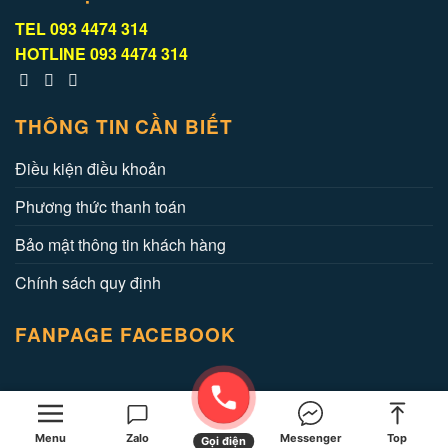
TEL
093 4474 314
HOTLINE
093 4474 314
THÔNG TIN CẦN BIẾT
Điều kiện điều khoản
Phương thức thanh toán
Bảo mật thông tin khách hàng
Chính sách quy định
FANPAGE FACEBOOK
Copyright 2026 ©
Travel Tour - Đưa bạn đi muôn nơi
Menu
Zalo
Messenger
Top
Gọi điện