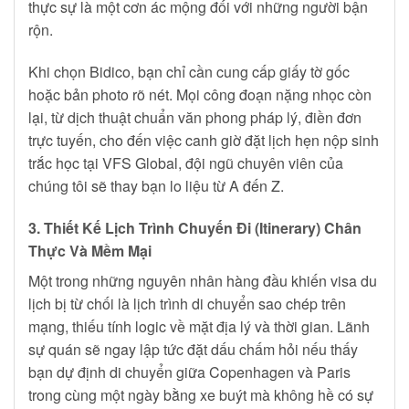
thực sự là một cơn ác mộng đối với những người bận
rộn.
Khi chọn Bidico, bạn chỉ cần cung cấp giấy tờ gốc
hoặc bản photo rõ nét. Mọi công đoạn nặng nhọc còn
lại, từ dịch thuật chuẩn văn phong pháp lý, điền đơn
trực tuyến, cho đến việc canh giờ đặt lịch hẹn nộp sinh
trắc học tại VFS Global, đội ngũ chuyên viên của
chúng tôi sẽ thay bạn lo liệu từ A đến Z.
3. Thiết Kế Lịch Trình Chuyến Đi (Itinerary) Chân
Thực Và Mềm Mại
Một trong những nguyên nhân hàng đầu khiến visa du
lịch bị từ chối là lịch trình di chuyển sao chép trên
mạng, thiếu tính logic về mặt địa lý và thời gian. Lãnh
sự quán sẽ ngay lập tức đặt dấu chấm hỏi nếu thấy
bạn dự định di chuyển giữa Copenhagen và Paris
trong cùng một ngày bằng xe buýt mà không hề có sự