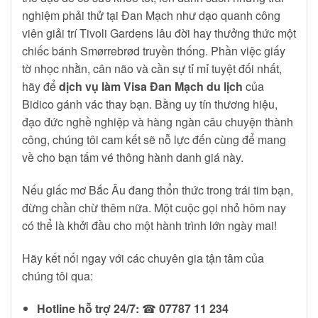
nghiệm phải thử tại Đan Mạch như dạo quanh công
viên giải trí Tivoli Gardens lâu đời hay thưởng thức một
chiếc bánh Smørrebrød truyền thống. Phần việc giấy
tờ nhọc nhằn, cân não và cần sự tỉ mỉ tuyệt đối nhất,
hãy để
dịch vụ làm Visa Đan Mạch du lịch
của
Bidico gánh vác thay bạn. Bằng uy tín thương hiệu,
đạo đức nghề nghiệp và hàng ngàn câu chuyện thành
công, chúng tôi cam kết sẽ nỗ lực đến cùng để mang
về cho bạn tấm vé thông hành danh giá này.
Nếu giấc mơ Bắc Âu đang thổn thức trong trái tim bạn,
đừng chần chừ thêm nữa. Một cuộc gọi nhỏ hôm nay
có thể là khởi đầu cho một hành trình lớn ngày mai!
Hãy kết nối ngay với các chuyên gia tận tâm của
chúng tôi qua:
Hotline hỗ trợ 24/7:
☎
07787 11 234