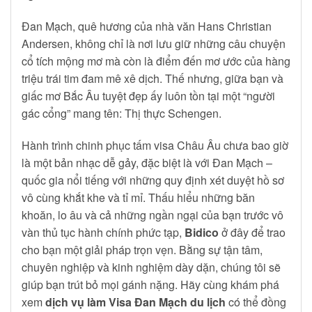
Đan Mạch, quê hương của nhà văn Hans Christian
Andersen, không chỉ là nơi lưu giữ những câu chuyện
cổ tích mộng mơ mà còn là điểm đến mơ ước của hàng
triệu trái tim đam mê xê dịch. Thế nhưng, giữa bạn và
giấc mơ Bắc Âu tuyệt đẹp ấy luôn tồn tại một “người
gác cổng” mang tên: Thị thực Schengen.
Hành trình chinh phục tấm visa Châu Âu chưa bao giờ
là một bản nhạc dễ gảy, đặc biệt là với Đan Mạch –
quốc gia nổi tiếng với những quy định xét duyệt hồ sơ
vô cùng khắt khe và tỉ mỉ. Thấu hiểu những băn
khoăn, lo âu và cả những ngần ngại của bạn trước vô
vàn thủ tục hành chính phức tạp,
Bidico
ở đây để trao
cho bạn một giải pháp trọn vẹn. Bằng sự tận tâm,
chuyên nghiệp và kinh nghiệm dày dặn, chúng tôi sẽ
giúp bạn trút bỏ mọi gánh nặng. Hãy cùng khám phá
xem
dịch vụ làm Visa Đan Mạch du lịch
có thể đồng