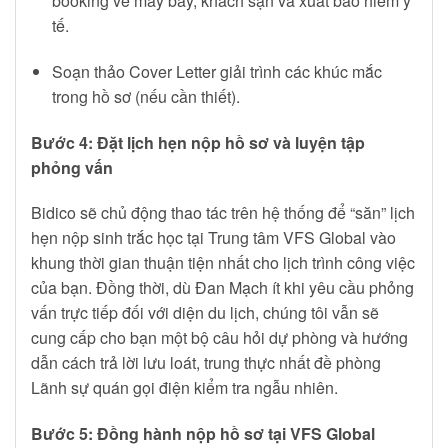
booking vé máy bay, khách sạn và xuất bảo hiểm y
tế.
Soạn thảo Cover Letter giải trình các khúc mắc
trong hồ sơ (nếu cần thiết).
Bước 4: Đặt lịch hẹn nộp hồ sơ và luyện tập
phỏng vấn
Bidico sẽ chủ động thao tác trên hệ thống để “săn” lịch
hẹn nộp sinh trắc học tại Trung tâm VFS Global vào
khung thời gian thuận tiện nhất cho lịch trình công việc
của bạn. Đồng thời, dù Đan Mạch ít khi yêu cầu phỏng
vấn trực tiếp đối với diện du lịch, chúng tôi vẫn sẽ
cung cấp cho bạn một bộ câu hỏi dự phòng và hướng
dẫn cách trả lời lưu loát, trung thực nhất đề phòng
Lãnh sự quán gọi điện kiểm tra ngẫu nhiên.
Bước 5: Đồng hành nộp hồ sơ tại VFS Global