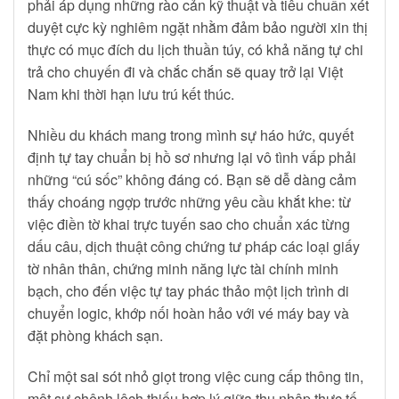
phải áp dụng những rào cản kỹ thuật và tiêu chuẩn xét
duyệt cực kỳ nghiêm ngặt nhằm đảm bảo người xin thị
thực có mục đích du lịch thuần túy, có khả năng tự chi
trả cho chuyến đi và chắc chắn sẽ quay trở lại Việt
Nam khi thời hạn lưu trú kết thúc.
Nhiều du khách mang trong mình sự háo hức, quyết
định tự tay chuẩn bị hồ sơ nhưng lại vô tình vấp phải
những “cú sốc” không đáng có. Bạn sẽ dễ dàng cảm
thấy choáng ngợp trước những yêu cầu khắt khe: từ
việc điền tờ khai trực tuyến sao cho chuẩn xác từng
dấu câu, dịch thuật công chứng tư pháp các loại giấy
tờ nhân thân, chứng minh năng lực tài chính minh
bạch, cho đến việc tự tay phác thảo một lịch trình di
chuyển logic, khớp nối hoàn hảo với vé máy bay và
đặt phòng khách sạn.
Chỉ một sai sót nhỏ giọt trong việc cung cấp thông tin,
một sự chênh lệch thiếu hợp lý giữa thu nhập thực tế