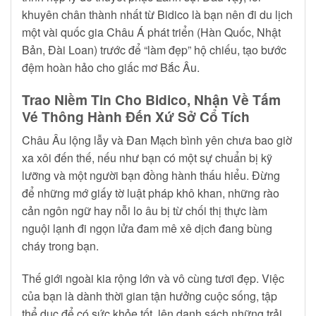
khuyên chân thành nhất từ Bidico là bạn nên đi du lịch
một vài quốc gia Châu Á phát triển (Hàn Quốc, Nhật
Bản, Đài Loan) trước để “làm đẹp” hộ chiếu, tạo bước
đệm hoàn hảo cho giấc mơ Bắc Âu.
Trao Niềm Tin Cho Bidico, Nhận Về Tấm
Vé Thông Hành Đến Xứ Sở Cổ Tích
Châu Âu lộng lẫy và Đan Mạch bình yên chưa bao giờ
xa xôi đến thế, nếu như bạn có một sự chuẩn bị kỹ
lưỡng và một người bạn đồng hành thấu hiểu. Đừng
để những mớ giấy tờ luật pháp khô khan, những rào
cản ngôn ngữ hay nỗi lo âu bị từ chối thị thực làm
nguội lạnh đi ngọn lửa đam mê xê dịch đang bùng
cháy trong bạn.
Thế giới ngoài kia rộng lớn và vô cùng tươi đẹp. Việc
của bạn là dành thời gian tận hưởng cuộc sống, tập
thể dục để có sức khỏe tốt, lên danh sách những trải