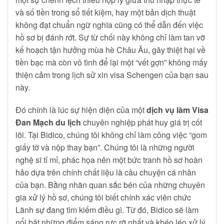
và số tiền trong sổ tiết kiệm, hay một bản dịch thuật
không đạt chuẩn ngữ nghĩa cũng có thể dẫn đến việc
hồ sơ bị đánh rớt. Sự từ chối này không chỉ làm tan vỡ
kế hoạch tận hưởng mùa hè Châu Âu, gây thiệt hại về
tiền bạc mà còn vô tình để lại một “vết gợn” không mấy
thiện cảm trong lịch sử xin visa Schengen của bạn sau
này.
Đó chính là lúc sự hiện diện của một
dịch vụ làm Visa
Đan Mạch du lịch
chuyên nghiệp phát huy giá trị cốt
lõi. Tại Bidico, chúng tôi không chỉ làm công việc “gom
giấy tờ và nộp thay bạn”. Chúng tôi là những người
nghệ sĩ tỉ mỉ, phác họa nên một bức tranh hồ sơ hoàn
hảo dựa trên chính chất liệu là câu chuyện cá nhân
của bạn. Bằng nhãn quan sắc bén của những chuyên
gia xử lý hồ sơ, chúng tôi biết chính xác viên chức
Lãnh sự đang tìm kiếm điều gì. Từ đó, Bidico sẽ làm
nổi bật những điểm sáng rực rỡ nhất và khéo léo xử lý