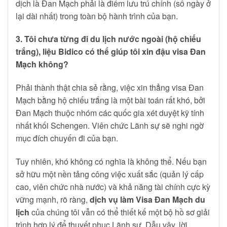
dịch là Đan Mạch phải là điểm lưu trú chính (số ngày ở
lại dài nhất) trong toàn bộ hành trình của bạn.
3. Tôi chưa từng đi du lịch nước ngoài (hộ chiếu
trắng), liệu Bidico có thể giúp tôi xin đậu visa Đan
Mạch không?
Phải thành thật chia sẻ rằng, việc xin thẳng visa Đan
Mạch bằng hộ chiếu trắng là một bài toán rất khó, bởi
Đan Mạch thuộc nhóm các quốc gia xét duyệt kỹ tính
nhất khối Schengen. Viên chức Lãnh sự sẽ nghi ngờ
mục đích chuyến đi của bạn.
Tuy nhiên, khó không có nghĩa là không thể. Nếu bạn
sở hữu một nền tảng công việc xuất sắc (quản lý cấp
cao, viên chức nhà nước) và khả năng tài chính cực kỳ
vững mạnh, rõ ràng,
dịch vụ làm Visa Đan Mạch du
lịch
của chúng tôi vẫn có thể thiết kế một bộ hồ sơ giải
trình hợp lý để thuyết phục Lãnh sự. Dẫu vậy, lời