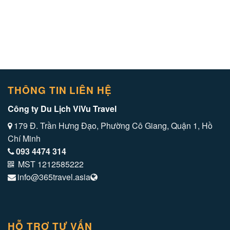
THÔNG TIN LIÊN HỆ
Công ty Du Lịch ViVu Travel
179 Đ. Trần Hưng Đạo, Phường Cô Giang, Quận 1, Hồ
Chí Minh
093 4474 314
MST 1212585222
info@365travel.asia
HỖ TRỢ TƯ VẤN