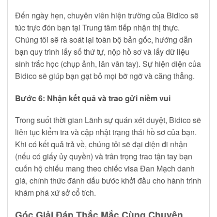
Đến ngày hẹn, chuyên viên hiện trường của Bidico sẽ
túc trực đón bạn tại Trung tâm tiếp nhận thị thực.
Chúng tôi sẽ rà soát lại toàn bộ bản gốc, hướng dẫn
bạn quy trình lấy số thứ tự, nộp hồ sơ và lấy dữ liệu
sinh trắc học (chụp ảnh, lăn vân tay). Sự hiện diện của
Bidico sẽ giúp bạn gạt bỏ mọi bỡ ngỡ và căng thẳng.
Bước 6: Nhận kết quả và trao gửi niềm vui
Trong suốt thời gian Lãnh sự quán xét duyệt, Bidico sẽ
liên tục kiểm tra và cập nhật trạng thái hồ sơ của bạn.
Khi có kết quả trả về, chúng tôi sẽ đại diện đi nhận
(nếu có giấy ủy quyền) và trân trọng trao tận tay bạn
cuốn hộ chiếu mang theo chiếc visa Đan Mạch danh
giá, chính thức đánh dấu bước khởi đầu cho hành trình
khám phá xứ sở cổ tích.
Góc Giải Đáp Thắc Mắc Cùng Chuyên