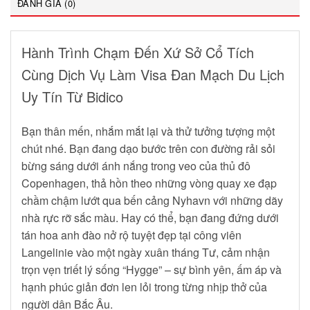
ĐÁNH GIÁ (0)
Hành Trình Chạm Đến Xứ Sở Cổ Tích
Cùng Dịch Vụ Làm Visa Đan Mạch Du Lịch
Uy Tín Từ Bidico
Bạn thân mến, nhắm mắt lại và thử tưởng tượng một
chút nhé. Bạn đang dạo bước trên con đường rải sỏi
bừng sáng dưới ánh nắng trong veo của thủ đô
Copenhagen, thả hồn theo những vòng quay xe đạp
chầm chậm lướt qua bến cảng Nyhavn với những dãy
nhà rực rỡ sắc màu. Hay có thể, bạn đang đứng dưới
tán hoa anh đào nở rộ tuyệt đẹp tại công viên
Langelinie vào một ngày xuân tháng Tư, cảm nhận
trọn vẹn triết lý sống “Hygge” – sự bình yên, ấm áp và
hạnh phúc giản đơn len lỏi trong từng nhịp thở của
người dân Bắc Âu.