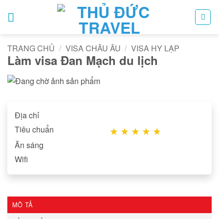
Bỏ
qua
nội
dung
TRANG CHỦ
/
VISA CHÂU ÂU
/
VISA HY LẠP
Làm visa Đan Mạch du lịch
Địa chỉ
Tiêu chuẩn
★
★
★
★
★
Ăn sáng
Wifi
MÔ TẢ