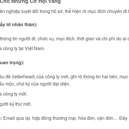
a Cho Những Cơ Hội Vàng
ên nghiệp tuyệt đối trong hồ sơ, thể hiện rõ mục đích chuyến đi l
ấy tờ nhân thân):
hông tin người đi, chức vụ, mục đích, thời gian và chi phí do ai c
 công ty tại Việt Nam.
uan trọng):
u đề (letterhead) của công ty mời, ghi rõ thông tin hai bên, mục
dấu mộc, chữ ký của người đại diện.
 công ty mời.
gười ký thư mời.
:
Email qua lại, hợp đồng thương mại, hóa đơn, vận đơn… Đây 