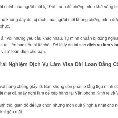
tài chính của người mời tại Đài Loan để chứng minh khả năng b
hệ không đầy đủ, bị rách, mờ; người mời không chứng minh đượ
 phục.
a ải” với những yêu cầu khác nhau. Tự mình chuẩn bị đồng nghĩa
sức, tiền bạc nếu bị từ chối. Đó là lý do tại sao
dịch vụ làm vis
p visa” toàn diện cho bạn.
rải Nghiệm Dịch Vụ Làm Visa Đài Loan Đẳng Cấ
i hàng chồng giấy tờ. Bạn không còn phải lo lắng liệu mình có 
i mất cả ngày nghỉ làm để xếp hàng tại Văn phòng Kinh tế và 
nh thời gian đó để lựa chọn những món quà ý nghĩa nhất cho ng
khi gặp mặt.