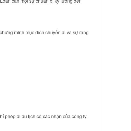
i Loan cần một sự chuẩn bị kỹ lưỡng đến
ể chứng minh mục đích chuyến đi và sự ràng
ỉ phép đi du lịch có xác nhận của công ty.