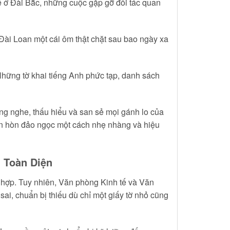
ế ở Đài Bắc, những cuộc gặp gỡ đối tác quan
Đài Loan một cái ôm thật chặt sau bao ngày xa
hững tờ khai tiếng Anh phức tạp, danh sách
ng nghe, thấu hiểu và san sẻ mọi gánh lo của
ến hòn đảo ngọc một cách nhẹ nhàng và hiệu
 Toàn Diện
ù hợp. Tuy nhiên, Văn phòng Kinh tế và Văn
ai, chuẩn bị thiếu dù chỉ một giấy tờ nhỏ cũng