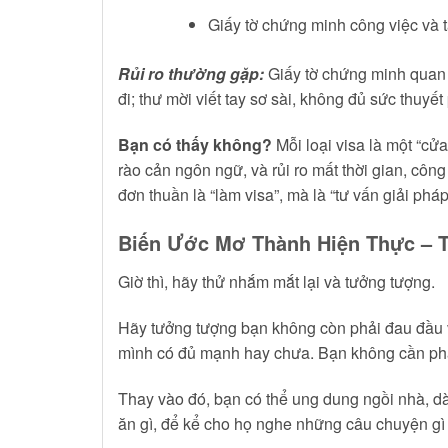
Giấy tờ chứng minh công việc và 
Rủi ro thường gặp:
Giấy tờ chứng minh quan 
đi; thư mời viết tay sơ sài, không đủ sức thuyết
Bạn có thấy không?
Mỗi loại visa là một “cử
rào cản ngôn ngữ, và rủi ro mất thời gian, công 
đơn thuần là “làm visa”, mà là “tư vấn giải phá
Biến Ước Mơ Thành Hiện Thực – T
Giờ thì, hãy thử nhắm mắt lại và tưởng tượng.
Hãy tưởng tượng bạn không còn phải đau đầu vớ
mình có đủ mạnh hay chưa. Bạn không cần phả
Thay vào đó, bạn có thể ung dung ngồi nhà, dà
ăn gì, để kể cho họ nghe những câu chuyện gì 