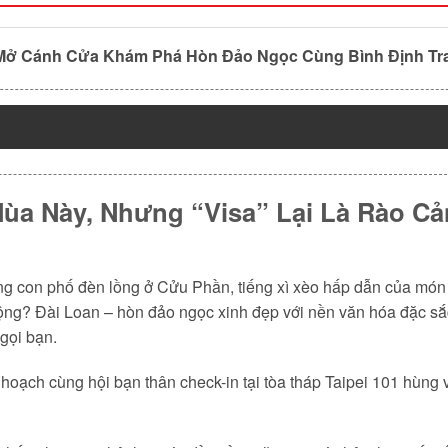
: Mở Cánh Cửa Khám Phá Hòn Đảo Ngọc Cùng Bình Định Tr
ùa Này, Nhưng “Visa” Lại Là Rào Cả
g con phố đèn lồng ở Cửu Phần, tiếng xì xèo hấp dẫn của món t
 mộng? Đài Loan – hòn đảo ngọc xinh đẹp với nền văn hóa đặc 
gọi bạn.
 hoạch cùng hội bạn thân check-in tại tòa tháp Taipei 101 hùng v