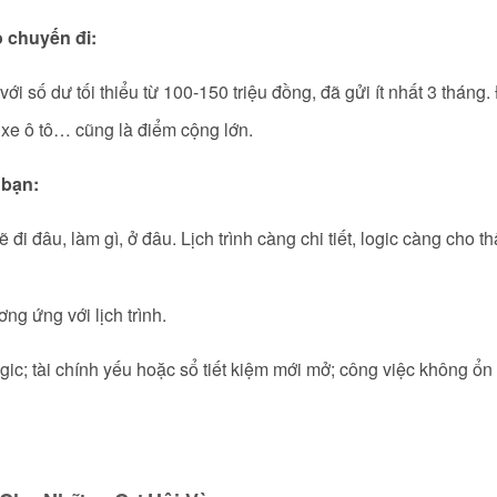
 chuyến đi:
ới số dư tối thiểu từ 100-150 triệu đồng, đã gửi ít nhất 3 tháng.
, xe ô tô… cũng là điểm cộng lớn.
 bạn:
sẽ đi đâu, làm gì, ở đâu. Lịch trình càng chi tiết, logic càng cho
g ứng với lịch trình.
ogic; tài chính yếu hoặc sổ tiết kiệm mới mở; công việc không ổ