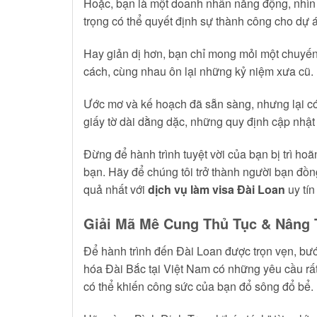
Hoặc, bạn là một doanh nhân năng động, nhìn t
trọng có thể quyết định sự thành công cho dự 
Hay giản dị hơn, bạn chỉ mong mỏi một chuyến 
cách, cùng nhau ôn lại những kỷ niệm xưa cũ.
Ước mơ và kế hoạch đã sẵn sàng, nhưng lại c
giấy tờ dài dằng dặc, những quy định cập nhật l
Đừng để hành trình tuyệt vời của bạn bị trì hoã
bạn. Hãy để chúng tôi trở thành người bạn đồ
quả nhất với
dịch vụ làm visa Đài Loan
uy tín
Giải Mã Mê Cung Thủ Tục & Nâng 
Để hành trình đến Đài Loan được trọn vẹn, bướ
hóa Đài Bắc tại Việt Nam có những yêu cầu rất 
có thể khiến công sức của bạn đổ sông đổ bể.