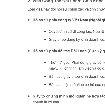
2. Visa Công Tác Đài Loan: Chìa Khó
Loại visa này đòi hỏi sự chính xác và tính chuy
Hồ sơ từ phía công ty Việt Nam (Ngoài gi
Quyết định cử đi công tác: Nêu rõ t
Giấy phép đăng ký kinh doanh của
Hồ sơ từ phía đối tác Đài Loan (Cực kỳ q
Thư mời gốc: Phải dùng giấy có tiê
máy…), lịch trình làm việc và có 
Bản sao giấy phép kinh doanh của
Bản sao hộ chiếu/thẻ cư trú của n
Giấy tờ chứng minh mối quan hệ hợp tác
doanh là có thật.