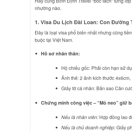
Hãy cùng Bình Định Travel “bóc tách” từng lớp
nhường nào.
1. Visa Du Lịch Đài Loan: Con Đường
Đây là loại visa phổ biến nhất nhưng cũng ti
buộc tại Việt Nam.
Hồ sơ nhân thân:
Hộ chiếu gốc: Phải còn hạn sử dụn
Ảnh thẻ: 2 ảnh kích thước 4x6cm, 
Giấy tờ cá nhân: Bản sao Căn cướ
Chứng minh công việc – “Mỏ neo” giữ bạ
Nếu là nhân viên:
Hợp đồng lao độn
Nếu là chủ doanh nghiệp:
Giấy ph