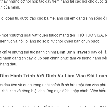
hấy những cơ hội hợp tác đầy tiềm năng tại các hội chợ quốc t
án của mình.
đi đoàn tụ, được trao cho ba mẹ, anh chị em đang sinh sống ở 
ó một “chướng ngại vật” quen thuộc mang tên THỦ TỤC VISA. N
iên tục và nỗi lo lắng hồ sơ bị từ chối khiến bạn chùn bước.
n chỉ vì những thủ tục hành chính!
Bình Định Travel
ở đây để lắ
ng hành đáng tin cậy, giúp bạn chinh phục tấm vé thông hành đ
 hàng đầu.
Tầm Hành Trình Với Dịch Vụ Làm Visa Đài Loan
c đầu tiên và quan trọng nhất chính là sở hữu một tấm visa ph
khắt khe và riêng biệt cho từng mục đích nhập cảnh. Việc hiểu s