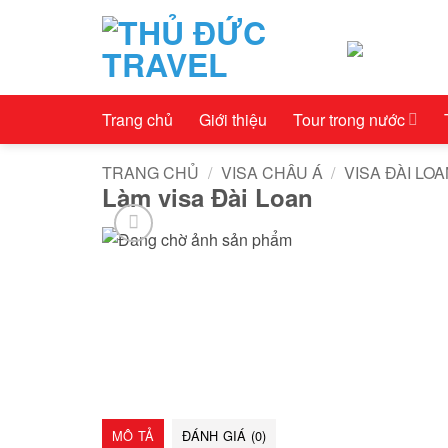
Bỏ
qua
nội
dung
Trang chủ
Giới thiệu
Tour trong nước
TRANG CHỦ
/
VISA CHÂU Á
/
VISA ĐÀI LO
Làm visa Đài Loan
MÔ TẢ
ĐÁNH GIÁ (0)