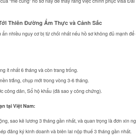
 của “mê cung” hồ sơ này để thấy rằng việc chinh phục visa Đà
 Tới Thiên Đường Ẩm Thực và Cảnh Sắc
ềm ẩn nhiều nguy cơ bị từ chối nhất nếu hồ sơ không đủ mạnh đ
g ít nhất 6 tháng và còn trang trống.
nền trắng, chụp mới trong vòng 3-6 tháng.
c công dân, Sổ hộ khẩu (đã sao y công chứng).
n tại Việt Nam:
g, sao kê lương 3 tháng gần nhất, và quan trọng là đơn xin ngh
ép đăng ký kinh doanh và biên lai nộp thuế 3 tháng gần nhất.