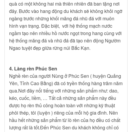
quà có một không hai mà thiên nhiên đã ban tặng nơi
đây. Bước vào hang động du khách sẽ không khỏi ngỡ
ngàng trước những khối măng đá nhũ đá với muôn
hình vạn trạng. Đặc biệt, với hệ thống mạch nước
ngầm tạo nên nhiều hồ nước ngọt trong hang cùng với
hệ thống măng đá và nhũ đá đã tạo nên động Ngườm
Ngao tuyệt đẹp giữa rừng núi Bắc Kạn.
4. Làng rèn Phúc Sen
Nghề rèn của người Nùng ở Phúc Sen ( huyện Quảng
Yên, Tỉnh Cao Bằng) đã có tryền thống hàng trăm năm
qua.Nơi đây nổi tiếng với những sản phẩm như: dao,
kéo, cuốc, liềm, … Tất cả những sản phẩm này đều
được họ rèn thủ công hoàn toàn với những kỹ thuật
phôi thép, tôi (luyện ) riêng của mỗi hộ gia đình. Nên
hầu hết những sản phẩm từ lò rèn của họ đều có chất
lượng rất là tốt.Đến Phúc Sen du khách không chỉ có