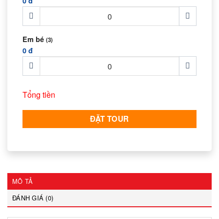
0 đ
Em bé
(3)
0 đ
Tổng tiền
ĐẶT TOUR
MÔ TẢ
ĐÁNH GIÁ (0)