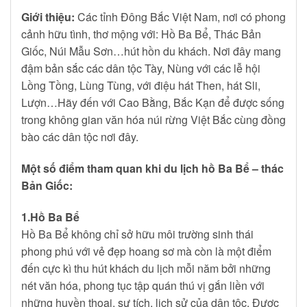
Giới thiệu:
Các tỉnh Đông Bắc Việt Nam, nơi có phong
cảnh hữu tình, thơ mộng với: Hồ Ba Bể, Thác Bản
Giốc, Núi Mẫu Sơn…hút hồn du khách. Nơi đây mang
đậm bản sắc các dân tộc Tày, Nùng với các lễ hội
Lồng Tồng, Lùng Tùng, với điệu hát Then, hát Sli,
Lượn…Hãy đến với Cao Bằng, Bắc Kạn để được sống
trong không gian văn hóa núi rừng Việt Bắc cùng đồng
bào các dân tộc nơi đây.
Một số điểm tham quan khi du lịch hồ Ba Bể – thác
Bản Giốc:
1.Hồ Ba Bể
Hồ Ba Bể không chỉ sở hữu môi trường sinh thái
phong phú với vẻ đẹp hoang sơ mà còn là một điểm
đến cực kì thu hút khách du lịch mỗi năm bởi những
nét văn hóa, phong tục tập quán thú vị gắn liền với
những huyền thoại, sự tích, lịch sử của dân tộc. Được