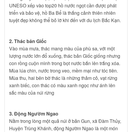
UNESO xếp vào top20 hồ nước ngọt cần được phát
triển và bảo vệ, hồ Ba Bể là thắng cảnh thiên nhiên
tuyệt đẹp không thể bỏ lỡ khi đến với du lịch Bắc Kạn.
2. Thác bản Giốc
Vào mùa mưa, thác mang màu của phù sa, với một
lượng nước lớn đổ xuống, thác bản Giốc giống nhưng
con rồng cuộn mình trong bọt nước bắn lên trắng xóa.
Mùa lúa chin, nước trong veo, mềm mại như tóc tiên.
Mùa thu, hai bên bờ thác là những thảm cỏ, vạt rừng
xanh biếc, con thác có màu xanh ngọc như ánh lên
sắc màu của núi rừng
3. Động Ngườm Ngao
Nằm trong lòng một quả núi ở bản Gun, xã Đàm Thủy,
Huyện Trùng Khánh, động Ngườm Ngao là một món