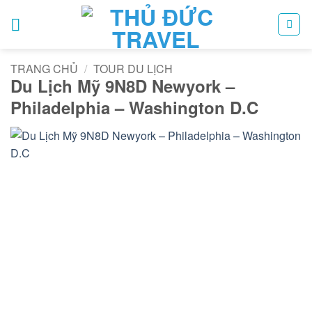
Bỏ
qua
nội
dung
TRANG CHỦ
/
TOUR DU LỊCH
Du Lịch Mỹ 9N8D Newyork –
Philadelphia – Washington D.C